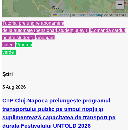
Tutorial prelungire abonament
de la automate (pensionari,studenți,elevi)
Comandă carduri
pentru studenți
Angajăm
șofer
Vinerea
verde
Ştiri
5 Aug 2026
CTP Cluj-Napoca prelungește programul
transportului public pe timpul nopții și
suplimentează capacitatea de transport pe
durata Festivalului UNTOLD 2026