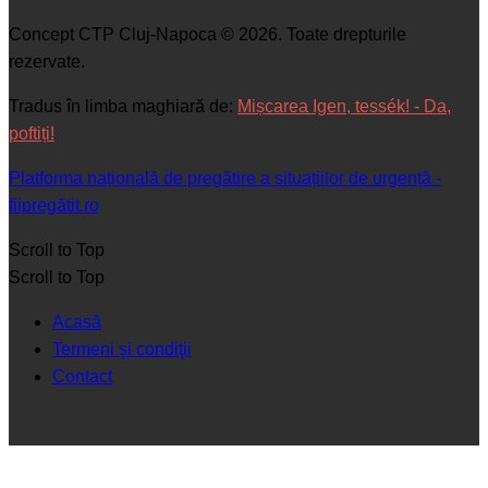
Concept CTP Cluj-Napoca © 2026. Toate drepturile
rezervate.
Tradus în limba maghiară de:
Mișcarea Igen, tessék! - Da,
poftiți!
Platforma națională de pregătire a situațiilor de urgență -
fiipregătit.ro
Scroll to Top
Scroll to Top
Acasă
Termeni şi condiţii
Contact