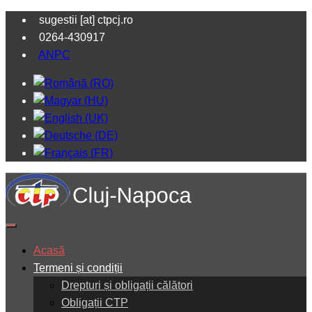
sugestii [at] ctpcj.ro
0264-430917
ANPC
Acasă
Termeni și condiții
Drepturi și obligații călători
Obligații CTP