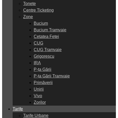
Tonete
Centre Ticketing
Zone
Bucium
Bucium Tramvaie
Cetatea Fetei
CUG
CUG Tramvaie
Grigorescu
IRA
P-ța Gării
P-ța Gării Tramvaie
Primăverii
Unirii
Vivo
Zorilor
Tarife
Tarife Urbane