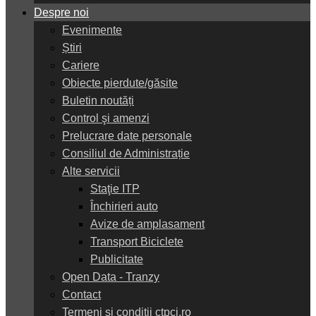
Despre noi
Evenimente
Știri
Cariere
Obiecte pierdute/găsite
Buletin noutăți
Control şi amenzi
Prelucrare date personale
Consiliul de Administrație
Alte servicii
Staţie ITP
Închirieri auto
Avize de amplasament
Transport Biciclete
Publicitate
Open Data - Tranzy
Contact
Termeni și condiții ctpcj.ro