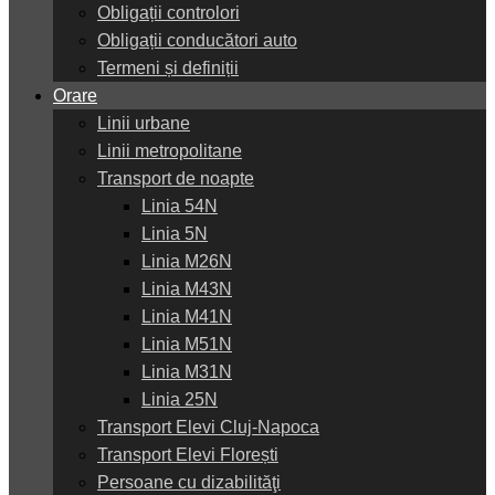
Obligații controlori
Obligații conducători auto
Termeni și definiții
Orare
Linii urbane
Linii metropolitane
Transport de noapte
Linia 54N
Linia 5N
Linia M26N
Linia M43N
Linia M41N
Linia M51N
Linia M31N
Linia 25N
Transport Elevi Cluj-Napoca
Transport Elevi Florești
Persoane cu dizabilităţi