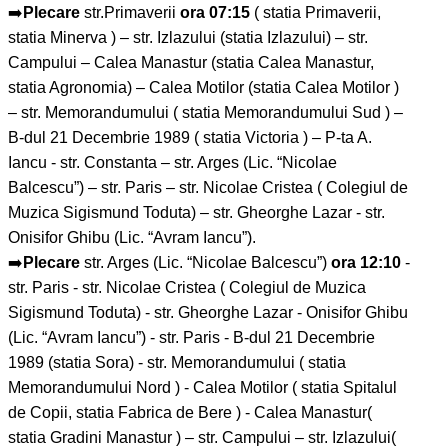
➡️
Plecare
str.Primaverii
ora 07:15
( statia Primaverii,
statia Minerva ) – str. Izlazului (statia Izlazului) – str.
Campului – Calea Manastur (statia Calea Manastur,
statia Agronomia) – Calea Motilor (statia Calea Motilor )
– str. Memorandumului ( statia Memorandumului Sud ) –
B-dul 21 Decembrie 1989 ( statia Victoria ) – P-ta A.
Iancu - str. Constanta – str. Arges (Lic. “Nicolae
Balcescu”) – str. Paris – str. Nicolae Cristea ( Colegiul de
Muzica Sigismund Toduta) – str. Gheorghe Lazar - str.
Onisifor Ghibu (Lic. “Avram Iancu”).
➡️
Plecare
str. Arges (Lic. “Nicolae Balcescu”)
ora 12:10
-
str. Paris - str. Nicolae Cristea ( Colegiul de Muzica
Sigismund Toduta) - str. Gheorghe Lazar - Onisifor Ghibu
(Lic. “Avram Iancu”) - str. Paris - B-dul 21 Decembrie
1989 (statia Sora) - str. Memorandumului ( statia
Memorandumului Nord ) - Calea Motilor ( statia Spitalul
de Copii, statia Fabrica de Bere ) - Calea Manastur(
statia Gradini Manastur ) – str. Campului – str. Izlazului(