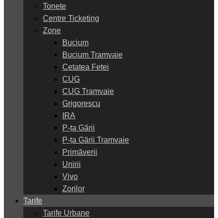
Tonete
Centre Ticketing
Zone
Bucium
Bucium Tramvaie
Cetatea Fetei
CUG
CUG Tramvaie
Grigorescu
IRA
P-ța Gării
P-ța Gării Tramvaie
Primăverii
Unirii
Vivo
Zorilor
Tarife
Tarife Urbane