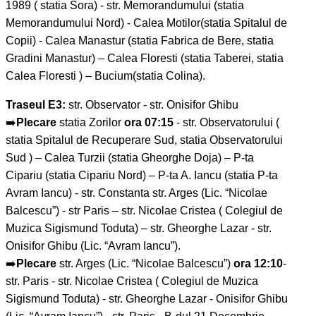
1989 ( statia Sora) - str. Memorandumului (statia
Memorandumului Nord) - Calea Motilor(statia Spitalul de
Copii) - Calea Manastur (statia Fabrica de Bere, statia
Gradini Manastur) – Calea Floresti (statia Taberei, statia
Calea Floresti ) – Bucium(statia Colina).
Traseul E3:
str. Observator - str. Onisifor Ghibu
➡️
Plecare
statia Zorilor
ora 07:15
- str. Observatorului (
statia Spitalul de Recuperare Sud, statia Observatorului
Sud ) – Calea Turzii (statia Gheorghe Doja) – P-ta
Cipariu (statia Cipariu Nord) – P-ta A. Iancu (statia P-ta
Avram Iancu) - str. Constanta str. Arges (Lic. “Nicolae
Balcescu”) - str Paris – str. Nicolae Cristea ( Colegiul de
Muzica Sigismund Toduta) – str. Gheorghe Lazar - str.
Onisifor Ghibu (Lic. “Avram Iancu”).
➡️
Plecare
str. Arges (Lic. “Nicolae Balcescu”)
ora 12:10
-
str. Paris - str. Nicolae Cristea ( Colegiul de Muzica
Sigismund Toduta) - str. Gheorghe Lazar - Onisifor Ghibu