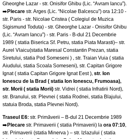
Gheorghe Lazar - str. Onisifor Ghibu (Lic. “Avram Iancu”).
➡️
Plecare
str. Arges (Lic. “Nicolae Balcescu”) ora 12:10 -
str. Paris - str. Nicolae Cristea ( Colegiul de Muzica
Sigismund Toduta) - str. Gheorghe Lazar - Onisifor Ghibu
(Lic. “Avram Iancu”) - str. Paris - B-dul 21 Decembrie
1989 ( statia Biserica Sf. Petru, statia Piata Marasti)– str.
Aurel Vlaicu(statia Maresal Constantin Prezan, statia
Siretului, statia Pod Someseni ) , str. Traian Vuia ( statia
Aiudului, statia Scoala Someseni), str. Capitan Grigore
Ignat ( statia Capitan Grigore Ignat Eest ),
str. Ion
Ionescu de la Brad ( statia Ion Ionescu, Frumoasa),
str. Morii ( statia Morii)
str. Vidrei ( statia Infratirii Nord),
str. Branului, str. Plevnei ( statia Rodnei, statia Blajului,
statuia Broda, statia Plevnei Nord).
Traseul E6:
str. Primăverii – B-dul 21 Decembrie 1989
➡️
Plecare
str. Primaverii ( statia Primaverii) la
ora 07:10
,
str. Primaverii (statia Minerva ) – str. Izlazului ( statia