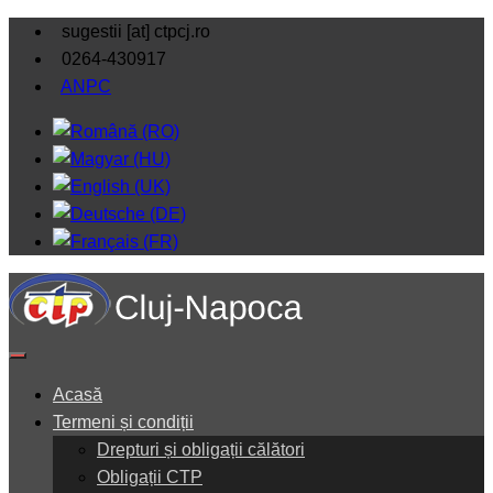
sugestii [at] ctpcj.ro
0264-430917
ANPC
Acasă
Termeni și condiții
Drepturi și obligații călători
Obligații CTP