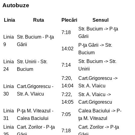
Autobuze
Linia
Ruta
Plecări
Sensul
Str. Bucium -> P-ţa
7:18
Gării
Linia
Str. Bucium - P-ţa
9
Gării
P-ţa Gării -> Str.
14:02
Bucium
Str. Bucium -> Str.
Linia
Str. Unirii - Str.
7:14
Unirii
24
Bucium
7:20,
Cart.Grigorescu ->
14:04
Str. A. Vlaicu
Linia
Cart.Grigorescu -
30
Str. A. Vlaicu
7:22,
Str. A. Vlaicu ->
14:05
Cart.Grigorescu
Linia
P-ţa M. Viteazul -
Calea Baciului -> P-
7:05
31
Calea Baciului
ţa M. Viteazul
Linia
Cart. Zorilor - P-ţa
Cart. Zorilor -> P-ţa
7:18
35
Gării
Gării