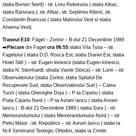
statia Borsec Nord) - str. Liviu Rebreanu ( statia Albac,
statia Baisoara ), str. Albac, str. Septimiu Albinii, str.
Constantin Brancusi ( statia Malinului Vest si statia
Alverna Vest).
Traseul E10:
Făget – Zorilor – B-dul 21 Decembrie 1989
➡️
Plecare
din Faget
ora 06:55
statia Vila Tusa – str.
Fagetului ( statia D.D. Rosca Est, statia Dianei Est, statia
Hotel Still ) – str. Eugen Ionesco (statia Eugen Ionesco,
statia N. Steinhardt, strada Vasile Stoica) – str. Lunii – str.
Observatorului (statia Zorilor, statia Spitalul De
Recuperare Sud, statia Observatorului Sud ) – Calea
Turzii ( statia Gheorghe Doja ) – P-ta Cipariu ( statia
Piata Cipariu Nord ) – P-ta Avram Iancu ( statia Avram
Iancu ) - B-dul 21 Decembrie 1989 ( statia Sora ) - str.
Memorandumului ( statia Memorandumului Nord ) – str.
Petru Maior - str. Republicii – str. Avram Iancu ( statie la
Nr.6 Seminarul Teologic Ortodox, stație la Cimitir