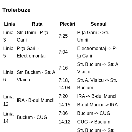
Troleibuze
Linia
Ruta
Plecări
Sensul
Linia
Str. Unirii - P-ţa
P-ţa Garii-> Str.
7:25
3
Garii
Unirii
Linia
P-ţa Garii -
Electromontaj -> P-
7:04
5
Electromontaj
ţa Garii
Str. Bucium -> Str. A.
7:16
Vlaicu
Linia
Str. Bucium - Str. A.
6
Vlaicu
7:18,
Str. A. Vlaicu -> Str.
14:04
Bucium
7:20
IRA -> B-dul Muncii
Linia
IRA - B-dul Muncii
12
14:15
B-dul Muncii -> IRA
7:06
Bucium -> CUG
Linia
Bucium - CUG
14
14:12
CUG -> Bucium
Str. Bucium -> Str.