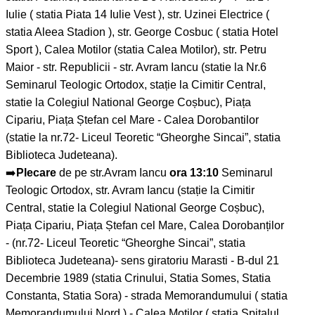
Iulie ( statia Piata 14 Iulie Vest ), str. Uzinei Electrice (
statia Aleea Stadion ), str. George Cosbuc ( statia Hotel
Sport ), Calea Motilor (statia Calea Motilor), str. Petru
Maior - str. Republicii - str. Avram Iancu (statie la Nr.6
Seminarul Teologic Ortodox, stație la Cimitir Central,
statie la Colegiul National George Coșbuc), Piața
Cipariu, Piața Ștefan cel Mare - Calea Dorobantilor
(statie la nr.72- Liceul Teoretic “Gheorghe Sincai”, statia
Biblioteca Judeteana).
➡️
Plecare
de pe str.Avram Iancu
ora 13:10
Seminarul
Teologic Ortodox, str. Avram Iancu (stație la Cimitir
Central, statie la Colegiul National George Coșbuc),
Piața Cipariu, Piața Ștefan cel Mare, Calea Dorobanților
- (nr.72- Liceul Teoretic “Gheorghe Sincai”, statia
Biblioteca Judeteana)- sens giratoriu Marasti - B-dul 21
Decembrie 1989 (statia Crinului, Statia Somes, Statia
Constanta, Statia Sora) - strada Memorandumului ( statia
Memorandumului Nord ) - Calea Motilor ( statia Spitalul