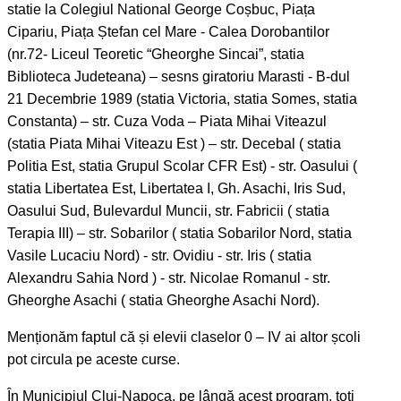
statie la Colegiul National George Coșbuc, Piața
Cipariu, Piața Ștefan cel Mare - Calea Dorobantilor
(nr.72- Liceul Teoretic “Gheorghe Sincai”, statia
Biblioteca Judeteana) – sesns giratoriu Marasti - B-dul
21 Decembrie 1989 (statia Victoria, statia Somes, statia
Constanta) – str. Cuza Voda – Piata Mihai Viteazul
(statia Piata Mihai Viteazu Est ) – str. Decebal ( statia
Politia Est, statia Grupul Scolar CFR Est) - str. Oasului (
statia Libertatea Est, Libertatea I, Gh. Asachi, Iris Sud,
Oasului Sud, Bulevardul Muncii, str. Fabricii ( statia
Terapia III) – str. Sobarilor ( statia Sobarilor Nord, statia
Vasile Lucaciu Nord) - str. Ovidiu - str. Iris ( statia
Alexandru Sahia Nord ) - str. Nicolae Romanul - str.
Gheorghe Asachi ( statia Gheorghe Asachi Nord).
Menționăm faptul că și elevii claselor 0 – IV ai altor școli
pot circula pe aceste curse.
În Municipiul Cluj-Napoca, pe lângă acest program, toți