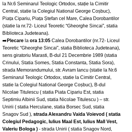
la Nr.6 Seminarul Teologic Ortodox, stație la Cimitir
Central, statie la Colegiul National George Coșbuc),
Piața Cipariu, Piața Ștefan cel Mare, Calea Dorobantilor
(statie la nr.72- Liceul Teoretic “Gheorghe Sincai”, statia
Biblioteca Judeteana).
➡️
Plecare
la
ora 13:05
Calea Dorobantilor (nr.72- Liceul
Teoretic “Gheorghe Sincai”, statia Biblioteca Judeteana),
sens giratoriu Marasti, B-dul 21 Decembrie 1989 (statia
Crinului, Statia Somes, Statia Constanta, Statia Sora),
strada Memorandumului, str. Avram Iancu (statie la Nr.6
Seminarul Teologic Ortodox, statie la Cimitir Central,
statie la Colegiul National George Coșbuc), B-dul
Nicolae Titulescu ( statia Piata Cipariu Est, statia
Septimiu Albinii Sud, statia Nicolae Titulescu ) – str.
Unirii ( statia Herculane, statia Borsec Sud, statia
Snagov Sud ),
strada Alexandru Vaida Voievod ( statia
Colegiul Pedagogic, Iulius Maal Est, Iulius Mall Vest,
Valeriu Bologa )
- strada Unirii ( statia Snagov Nord,