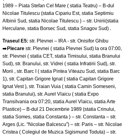
1989 – Piata Stefan Cel Mare ( statia Teatru) – B-dul
Nicolae Titulescu (statia Cipariu Est, statia Septimiu
Albinii Sud, statia Nicolae Titulescu ) – str. Unirii(statia
Herculane, statia Borsec Sud, statia Snagov Sud) .
Traseul E5:
str. Plevnei – IRA - str. Onisifor Ghibu
➡️
Plecare
str. Plevnei ( statia Plevnei Sud) la ora 07:00,
str. Plevnei ( statia CET, statia Timisului, statia Branului
Sud), str. Branului, str. Vidrei ( statia Infratirii Sud), str.
Morii , str. Barc I ( statia Pintea Viteazu Sud, statia Barc
1), str. Capitan Grigore Ignat ( statia Capitan Grigore
Ignat Vest ), str. Traian Vuia ( statia Camin Someseni,
statia Branului), str. Aurel Vlaicu ( statia Expo
Transilvania ora 07:20, statia Aurel Vlaicu, statia Arte
Plastice) – B-dul 21 Decembrie 1989 (statia Crinului,
statia Somes, statia Constanta ) – str. Constanta – str.
Arges (Lic. “Nicolae Balcescu”) – str. Paris – str. Nicolae
Cristea ( Colegiul de Muzica Sigismund Toduta) – str.