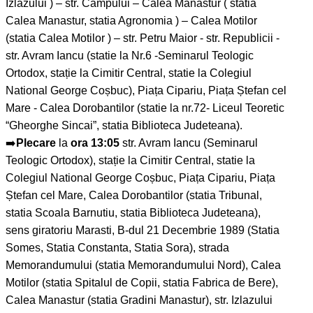
Izlazului ) – str. Campului – Calea Manastur ( statia
Calea Manastur, statia Agronomia ) – Calea Motilor
(statia Calea Motilor ) – str. Petru Maior - str. Republicii -
str. Avram Iancu (statie la Nr.6 -Seminarul Teologic
Ortodox, stație la Cimitir Central, statie la Colegiul
National George Coșbuc), Piața Cipariu, Piața Ștefan cel
Mare - Calea Dorobantilor (statie la nr.72- Liceul Teoretic
“Gheorghe Sincai”, statia Biblioteca Judeteana).
➡️
Plecare
la
ora 13:05
str. Avram Iancu (Seminarul
Teologic Ortodox), stație la Cimitir Central, statie la
Colegiul National George Coșbuc, Piața Cipariu, Piața
Ștefan cel Mare, Calea Dorobantilor (statia Tribunal,
statia Scoala Barnutiu, statia Biblioteca Judeteana),
sens giratoriu Marasti, B-dul 21 Decembrie 1989 (Statia
Somes, Statia Constanta, Statia Sora), strada
Memorandumului (statia Memorandumului Nord), Calea
Motilor (statia Spitalul de Copii, statia Fabrica de Bere),
Calea Manastur (statia Gradini Manastur), str. Izlazului