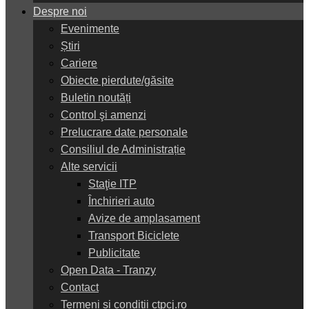
Despre noi
Evenimente
Știri
Cariere
Obiecte pierdute/găsite
Buletin noutăți
Control şi amenzi
Prelucrare date personale
Consiliul de Administrație
Alte servicii
Staţie ITP
Închirieri auto
Avize de amplasament
Transport Biciclete
Publicitate
Open Data - Tranzy
Contact
Termeni și condiții ctpcj.ro