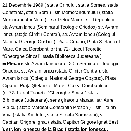
21 Decembrie 1989 ( statia Crinului, statia Somes, statia
Constanta, statia Sora ) - str. Memorandumului ( statia
Memorandului Nord ) – str. Petru Maior - str. Republicii –
str. Avram Iancu (Seminarul Teologic Ortodox) str. Avram
Iancu (stație Cimitir Central), str. Avram Iancu (Colegiul
National George Coșbuc), Piața Cipariu, Piața Ștefan cel
Mare, Calea Dorobantilor (nr. 72- Liceul Teoretic
“Gheorghe Sincai”, statia Biblioteca Judeteana ).
➡️
Plecare
str. Avram Iancu ora 13:05 Seminarul Teologic
Ortodox, str. Avram Iancu (stație Cimitir Central), str.
Avram Iancu (Colegiul National George Coșbuc), Piața
Cipariu, Piața Ștefan cel Mare - Calea Dorobantilor
(nr.72- Liceul Teoretic “Gheorghe Sincai”, statia
Biblioteca Judeteana), sens giratoriu Marasti, str. Aurel
Vlaicu ( statia Maresal Constantin Prezan ) – str. Traian
Vuia ( statia Aiudului, statia Scoala Someseni), str.
Capitan Grigore Ignat ( statia Capitan Grigore Ignat Eest
),
str. Ion Ionescu de la Brad ( statia Ion Ionescu,