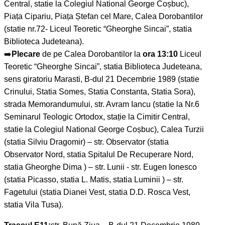
Central, statie la Colegiul National George Coșbuc),
Piața Cipariu, Piața Ștefan cel Mare, Calea Dorobantilor
(statie nr.72- Liceul Teoretic “Gheorghe Sincai”, statia
Biblioteca Judeteana).
➡️
Plecare
de pe Calea Dorobantilor la
ora 13:10
Liceul
Teoretic “Gheorghe Sincai”, statia Biblioteca Judeteana,
sens giratoriu Marasti, B-dul 21 Decembrie 1989 (statie
Crinului, Statia Somes, Statia Constanta, Statia Sora),
strada Memorandumului, str. Avram Iancu (statie la Nr.6
Seminarul Teologic Ortodox, stație la Cimitir Central,
statie la Colegiul National George Coșbuc), Calea Turzii
(statia Silviu Dragomir) – str. Observator (statia
Observator Nord, statia Spitalul De Recuperare Nord,
statia Gheorghe Dima ) – str. Lunii - str. Eugen Ionesco
(statia Picasso, statia L. Matis, statia Luminii ) – str.
Fagetului (statia Dianei Vest, statia D.D. Rosca Vest,
statia Vila Tusa).