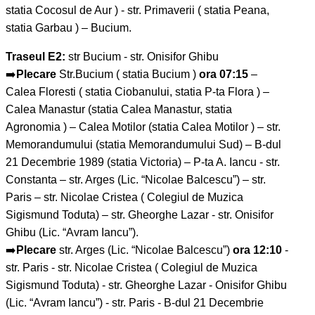
statia Cocosul de Aur ) - str. Primaverii ( statia Peana,
statia Garbau ) – Bucium.
Traseul E2:
str Bucium - str. Onisifor Ghibu
➡️
Plecare
Str.Bucium ( statia Bucium )
ora 07:15
–
Calea Floresti ( statia Ciobanului, statia P-ta Flora ) –
Calea Manastur (statia Calea Manastur, statia
Agronomia ) – Calea Motilor (statia Calea Motilor ) – str.
Memorandumului (statia Memorandumului Sud) – B-dul
21 Decembrie 1989 (statia Victoria) – P-ta A. Iancu - str.
Constanta – str. Arges (Lic. “Nicolae Balcescu”) – str.
Paris – str. Nicolae Cristea ( Colegiul de Muzica
Sigismund Toduta) – str. Gheorghe Lazar - str. Onisifor
Ghibu (Lic. “Avram Iancu”).
➡️
Plecare
str. Arges (Lic. “Nicolae Balcescu”)
ora 12:10
-
str. Paris - str. Nicolae Cristea ( Colegiul de Muzica
Sigismund Toduta) - str. Gheorghe Lazar - Onisifor Ghibu
(Lic. “Avram Iancu”) - str. Paris - B-dul 21 Decembrie