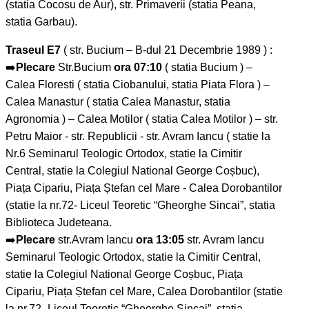
(statia Cocosu de Aur), str. Primaverii (statia Peana,
statia Garbau).
Traseul E7
( str. Bucium – B-dul 21 Decembrie 1989 ) :
➡️
Plecare
Str.Bucium
ora 07:10
( statia Bucium ) –
Calea Floresti ( statia Ciobanului, statia Piata Flora ) –
Calea Manastur ( statia Calea Manastur, statia
Agronomia ) – Calea Motilor ( statia Calea Motilor ) – str.
Petru Maior - str. Republicii - str. Avram Iancu ( statie la
Nr.6 Seminarul Teologic Ortodox, statie la Cimitir
Central, statie la Colegiul National George Coșbuc),
Piața Cipariu, Piața Ștefan cel Mare - Calea Dorobantilor
(statie la nr.72- Liceul Teoretic “Gheorghe Sincai”, statia
Biblioteca Judeteana.
➡️
Plecare
str.Avram Iancu
ora 13:05
str. Avram Iancu
Seminarul Teologic Ortodox, statie la Cimitir Central,
statie la Colegiul National George Coșbuc, Piața
Cipariu, Piața Ștefan cel Mare, Calea Dorobantilor (statie
la nr.72- Liceul Teoretic “Gheorghe Sincai”, statia