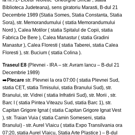
Biblioteca Judeteana), sens giratoriu Marasti, B-dul 21
Decembrie 1989 (Statia Somes, Statia Constanta, Statia
Sora), str. Memorandumului ( statia Memorandumului
Nord ), Calea Motilor ( statia Spitalul de Copii, statia
Fabrica De Bere ), Calea Manastur ( statia Gradini
Manastur ), Calea Floresti ( statia Taberei, statia Calea
Floresti ), str. Bucium ( statia Colina ).
Traseul E8
(Plevnei - IRA – str. Avram Iancu – B-dul 21
Decembrie 1989)
➡️
Plecare
str. Plevnei la ora 07:00 ( statia Plevnei Sud,
statia CET, statia Timisului, statia Branului Sud), str.
Branului, str. Vidrei ( statia Infratirii Sud), str. Morii , str.
Barc I ( statia Pintea Viteazu Sud, statia Barc 1), str.
Capitan Grigore Ignat ( statia Capitan Grigore Ignat Vest
), str. Traian Vuia ( statia Camin Someseni, statia
Branului) - str. Aurel Vlaicu ( statia Expo Transilvania ora
07:20, statia Aurel Vlaicu, Statia Arte Plastice ) – B-dul