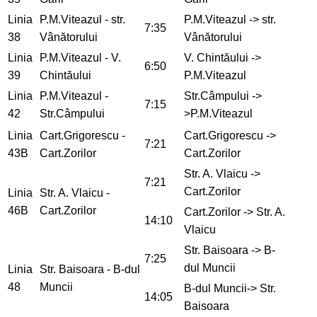
Linia
P.M.Viteazul - str.
P.M.Viteazul -> str.
7:35
38
Vânătorului
Vânătorului
Linia
P.M.Viteazul - V.
V. Chintăului ->
6:50
39
Chintăului
P.M.Viteazul
Linia
P.M.Viteazul -
Str.Câmpului ->
7:15
42
Str.Câmpului
>P.M.Viteazul
Linia
Cart.Grigorescu -
Cart.Grigorescu ->
7:21
43B
Cart.Zorilor
Cart.Zorilor
Str. A. Vlaicu ->
7:21
Cart.Zorilor
Linia
Str. A. Vlaicu -
46B
Cart.Zorilor
Cart.Zorilor -> Str. A.
14:10
Vlaicu
Str. Baisoara -> B-
7:25
dul Muncii
Linia
Str. Baisoara - B-dul
48
Muncii
B-dul Muncii-> Str.
14:05
Baisoara