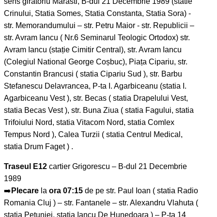
sens giratoriu Marasti, B-dul 21 Decembrie 1989 (statie
Crinului, Statia Somes, Statia Constanta, Statia Sora) -
str. Memorandumului – str. Petru Maior - str. Republicii –
str. Avram Iancu ( Nr.6 Seminarul Teologic Ortodox) str.
Avram Iancu (stație Cimitir Central), str. Avram Iancu
(Colegiul National George Coșbuc), Piața Cipariu, str.
Constantin Brancusi ( statia Cipariu Sud ), str. Barbu
Stefanescu Delavrancea, P-ta I. Agarbiceanu (statia I.
Agarbiceanu Vest ), str. Becas ( statia Drapelului Vest,
statia Becas Vest ), str. Buna Ziua ( statia Fagului, statia
Trifoiului Nord, statia Vitacom Nord, statia Comlex
Tempus Nord ), Calea Turzii ( statia Centrul Medical,
statia Drum Faget ) .
Traseul E12
cartier Grigorescu – B-dul 21 Decembrie
1989
➡️
Plecare
la
ora 07:15
de pe str. Paul Ioan ( statia Radio
Romania Cluj ) – str. Fantanele – str. Alexandru Vlahuta (
statia Petuniei, statia Iancu De Hunedoara ) – P-ta 14