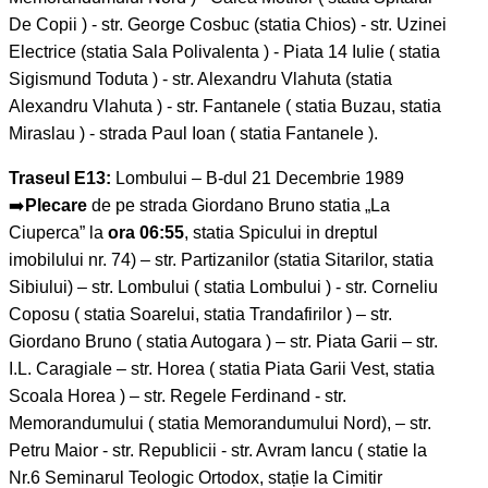
De Copii ) - str. George Cosbuc (statia Chios) - str. Uzinei
Electrice (statia Sala Polivalenta ) - Piata 14 Iulie ( statia
Sigismund Toduta ) - str. Alexandru Vlahuta (statia
Alexandru Vlahuta ) - str. Fantanele ( statia Buzau, statia
Miraslau ) - strada Paul Ioan ( statia Fantanele ).
Traseul E13:
Lombului – B-dul 21 Decembrie 1989
➡️
Plecare
de pe strada Giordano Bruno statia „La
Ciuperca” la
ora 06:55
, statia Spicului in dreptul
imobilului nr. 74) – str. Partizanilor (statia Sitarilor, statia
Sibiului) – str. Lombului ( statia Lombului ) - str. Corneliu
Coposu ( statia Soarelui, statia Trandafirilor ) – str.
Giordano Bruno ( statia Autogara ) – str. Piata Garii – str.
I.L. Caragiale – str. Horea ( statia Piata Garii Vest, statia
Scoala Horea ) – str. Regele Ferdinand - str.
Memorandumului ( statia Memorandumului Nord), – str.
Petru Maior - str. Republicii - str. Avram Iancu ( statie la
Nr.6 Seminarul Teologic Ortodox, stație la Cimitir