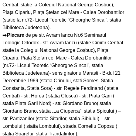
Central, statie la Colegiul National George Coșbuc),
Piața Cipariu, Piața Ștefan cel Mare - Calea Dorobantilor
(statie la nr.72- Liceul Teoretic “Gheorghe Sincai”, statia
Biblioteca Judeteana).
➡️
Plecare
de pe str. Avram Iancu Nr.6 Seminarul
Teologic Ortodox - str. Avram Iancu (stație Cimitir Central,
statie la Colegiul National George Coșbuc), Piața
Cipariu, Piața Ștefan cel Mare - Calea Dorobantilor
(nr.72- Liceul Teoretic “Gheorghe Sincai”, statia
Biblioteca Judeteana)- sens giratoriu Marasti - B-dul 21
Decembrie 1989 (statia Crinului, stati Somes, Statia
Constanta, Statia Sora) - str. Regele Ferdinand ( statia
Central) - str. Horea ( statia Closca) - str. Piata Garii (
statia Piata Garii Nord) - str. Giordano Bruno( statia
Giordano Bruno, statia „La Ciuperca”, statia Spicului ) –
str. Partizanilor (statia Sitarilor, statia Sibiului) – str.
Lombului ( statia Lombului), strada Corneliu Coposu (
statia Soarelui, statia Trandafirilor ).