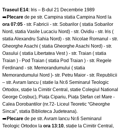
Traseul E14:
Iris – B-dul 21 Decembrie 1989
➡️
Plecare
de pe str. Campina statia Campina Nord la
ora 07:05
- str. Fabricii - str. Sobarilor ( statia Sobarilor
Nord, statia Vasile Lucaciu Nord) - str. Ovidiu - str. Iris (
statia Alexandru Sahia Nord) - str. Nicolae Romanul - str.
Gheorghe Asachi ( statia Gheorghe Asachi Nord) - str.
Oasului ( statia Libertatea Vest ) - str. Traian ( statia
Traian ) - Pod Traian ( statia Pod Traian ) - str. Regele
Ferdinand - str. Memorandumului ( statia
Memorandumului Nord )- str. Petru Maior - str. Republicii
– str. Avram Iancu ( statie la Nr.6 Seminarul Teologic
Ortodox, stație la Cimitir Central, statie Colegiul National
George Coșbuc), Piața Cipariu, Piața Ștefan cel Mare -
Calea Dorobantilor (nr.72- Liceul Teoretic “Gheorghe
Sincai”, statia Biblioteca Judeteana).
➡️
Plecare
de pe str. Avram Iancu Nr.6 Seminarul
Teologic Ortodox la
ora 13:10
, stație la Cimitir Central,