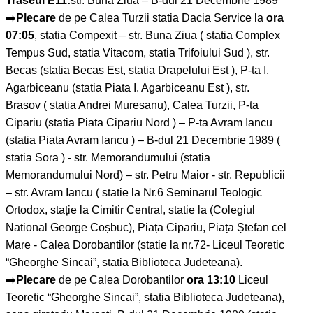
Traseul E11:
str. Bună Ziua – B-dul 21 Decembrie 1989
➡️
Plecare
de pe Calea Turzii statia Dacia Service la
ora
07:05
, statia Compexit – str. Buna Ziua ( statia Complex
Tempus Sud, statia Vitacom, statia Trifoiului Sud ), str.
Becas (statia Becas Est, statia Drapelului Est ), P-ta I.
Agarbiceanu (statia Piata I. Agarbiceanu Est ), str.
Brasov ( statia Andrei Muresanu), Calea Turzii, P-ta
Cipariu (statia Piata Cipariu Nord ) – P-ta Avram Iancu
(statia Piata Avram Iancu ) – B-dul 21 Decembrie 1989 (
statia Sora ) - str. Memorandumului (statia
Memorandumului Nord) – str. Petru Maior - str. Republicii
– str. Avram Iancu ( statie la Nr.6 Seminarul Teologic
Ortodox, stație la Cimitir Central, statie la (Colegiul
National George Coșbuc), Piața Cipariu, Piața Ștefan cel
Mare - Calea Dorobantilor (statie la nr.72- Liceul Teoretic
“Gheorghe Sincai”, statia Biblioteca Judeteana).
➡️
Plecare
de pe Calea Dorobantilor
ora 13:10
Liceul
Teoretic “Gheorghe Sincai”, statia Biblioteca Judeteana),