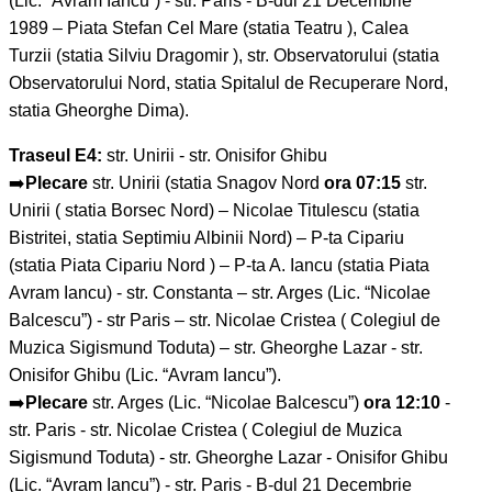
(Lic. “Avram Iancu”) - str. Paris - B-dul 21 Decembrie
1989 – Piata Stefan Cel Mare (statia Teatru ), Calea
Turzii (statia Silviu Dragomir ), str. Observatorului (statia
Observatorului Nord, statia Spitalul de Recuperare Nord,
statia Gheorghe Dima).
Traseul E4:
str. Unirii - str. Onisifor Ghibu
➡️
Plecare
str. Unirii (statia Snagov Nord
ora 07:15
str.
Unirii ( statia Borsec Nord) – Nicolae Titulescu (statia
Bistritei, statia Septimiu Albinii Nord) – P-ta Cipariu
(statia Piata Cipariu Nord ) – P-ta A. Iancu (statia Piata
Avram Iancu) - str. Constanta – str. Arges (Lic. “Nicolae
Balcescu”) - str Paris – str. Nicolae Cristea ( Colegiul de
Muzica Sigismund Toduta) – str. Gheorghe Lazar - str.
Onisifor Ghibu (Lic. “Avram Iancu”).
➡️
Plecare
str. Arges (Lic. “Nicolae Balcescu”)
ora 12:10
-
str. Paris - str. Nicolae Cristea ( Colegiul de Muzica
Sigismund Toduta) - str. Gheorghe Lazar - Onisifor Ghibu
(Lic. “Avram Iancu”) - str. Paris - B-dul 21 Decembrie