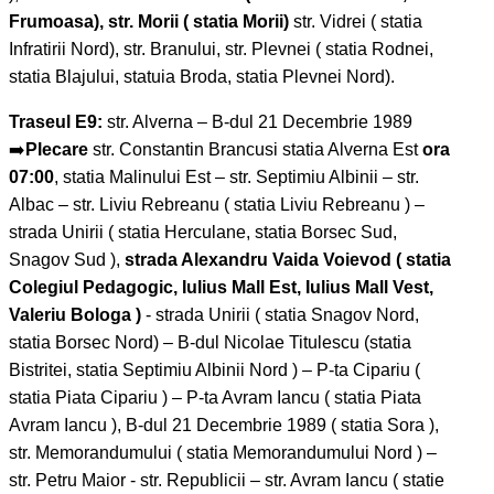
Frumoasa), str. Morii ( statia Morii)
str. Vidrei ( statia
Infratirii Nord), str. Branului, str. Plevnei ( statia Rodnei,
statia Blajului, statuia Broda, statia Plevnei Nord).
Traseul E9:
str. Alverna – B-dul 21 Decembrie 1989
➡️
Plecare
str. Constantin Brancusi statia Alverna Est
ora
07:00
, statia Malinului Est – str. Septimiu Albinii – str.
Albac – str. Liviu Rebreanu ( statia Liviu Rebreanu ) –
strada Unirii ( statia Herculane, statia Borsec Sud,
Snagov Sud ),
strada Alexandru Vaida Voievod ( statia
Colegiul Pedagogic, Iulius Mall Est, Iulius Mall Vest,
Valeriu Bologa )
- strada Unirii ( statia Snagov Nord,
statia Borsec Nord) – B-dul Nicolae Titulescu (statia
Bistritei, statia Septimiu Albinii Nord ) – P-ta Cipariu (
statia Piata Cipariu ) – P-ta Avram Iancu ( statia Piata
Avram Iancu ), B-dul 21 Decembrie 1989 ( statia Sora ),
str. Memorandumului ( statia Memorandumului Nord ) –
str. Petru Maior - str. Republicii – str. Avram Iancu ( statie