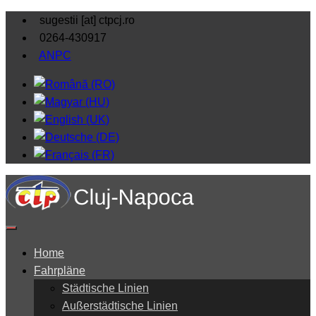
sugestii [at] ctpcj.ro
0264-430917
ANPC
Home
Fahrpläne
Städtische Linien
Außerstädtische Linien