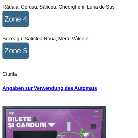
Rădaia, Corușu, Sălicea, Gheorgheni, Luna de Sus
Zone 4
Suceagu, Săliștea Nouă, Mera, Vâlcele
Zone 5
Ciurila
Angaben zur Verwendung des Automats