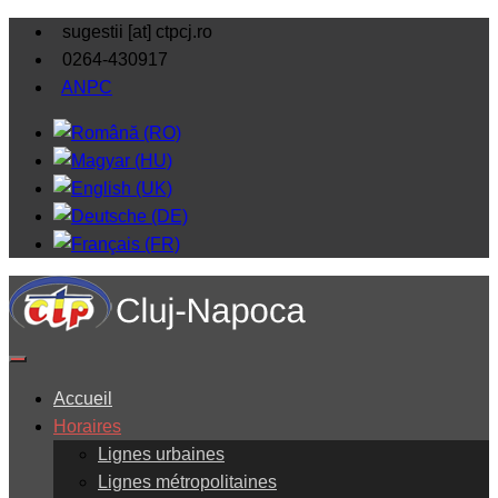
sugestii [at] ctpcj.ro
0264-430917
ANPC
Accueil
Horaires
Lignes urbaines
Lignes métropolitaines