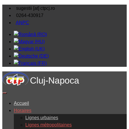
sugestii [at] ctpcj.ro
0264-430917
ANPC
Accueil
Horaires
Lignes urbaines
Lignes métropolitaines