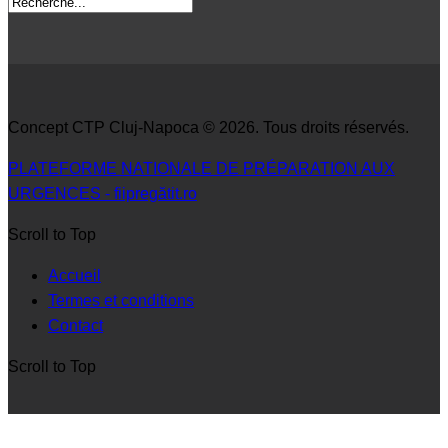
Concept CTP Cluj-Napoca © 2026. Tous droits réservés.
PLATEFORME NATIONALE DE PRÉPARATION AUX
URGENCES - fiipregătit.ro
Scroll to Top
Accueil
Termes et conditions
Contact
Scroll to Top