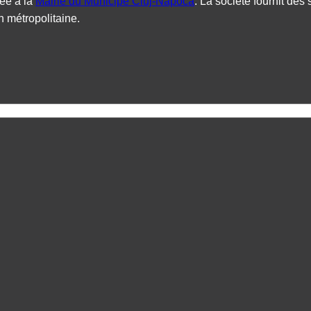
ée à la
Mairie du Municipe Cluj-Napoca
. La société fournit des 
 métropolitaine.