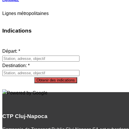
Lignes métropolitaines
Indications
Départ: *
Destination: *
Obtenir des indications
CTP Cluj-Napoca