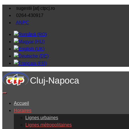
sugestii [at] ctpcj.ro
0264-430917
ANPC
Accueil
Horaires
Lignes urbaines
Lignes métropolitaines