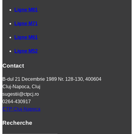
Ligne M81
Ligne M71
Ligne M61
Ligne M52
Contact
B-dul 21 Decembrie 1989 Nr. 128-130, 400604
Cluj-Napoca, Cluj
sugestii@ctpcj.ro
0264-430917
CTP Cluj-Napoca
Recherche