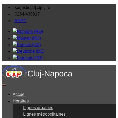
sugestii [at] ctpcj.ro
0264-430917
ANPC
Accueil
Horaires
Lignes urbaines
Lignes métropolitaines