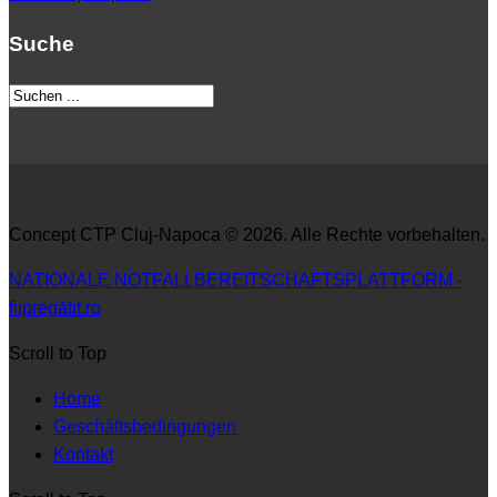
Suche
Concept CTP Cluj-Napoca © 2026. Alle Rechte vorbehalten.
NATIONALE NOTFALLBEREITSCHAFTSPLATTFORM -
fiipregătit.ro
Scroll to Top
Home
Geschäftsbedingungen
Kontakt