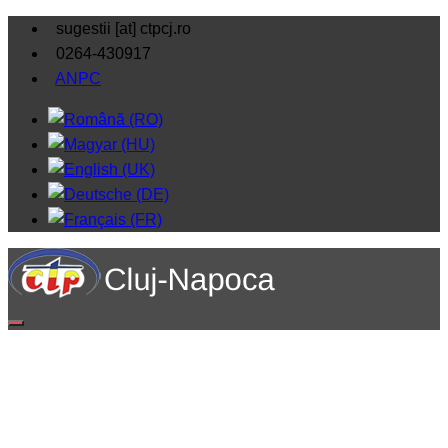
sugestii [at] ctpcj.ro
0264-430917
ANPC