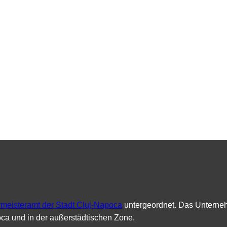
meisteramt der Stadt Cluj-Napoca
untergeordnet. Das Unternehm
poca und in der außerstädtischen Zone.