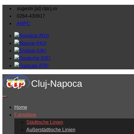
sugestii [at] ctpcj.ro
0264-430917
ANPC
Home
Fahrpläne
Städtische Linien
Außerstädtische Linien