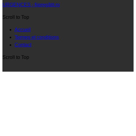
URGENCES - fiipregătit.ro
Scroll to Top
Accueil
Termes et conditions
Contact
Scroll to Top