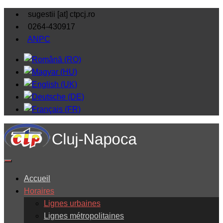
sugestii [at] ctpcj.ro
0264-430917
ANPC
Accueil
Horaires
Lignes urbaines
Lignes métropolitaines