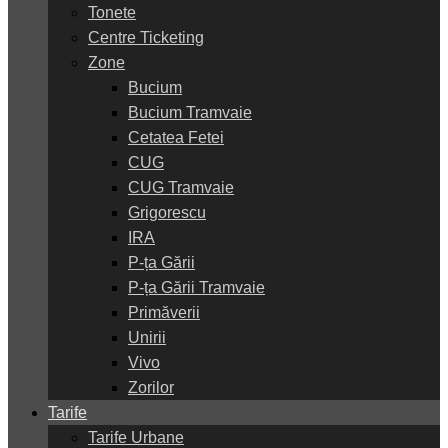
Tonete
Centre Ticketing
Zone
Bucium
Bucium Tramvaie
Cetatea Fetei
CUG
CUG Tramvaie
Grigorescu
IRA
P-ța Gării
P-ța Gării Tramvaie
Primăverii
Unirii
Vivo
Zorilor
Tarife
Tarife Urbane