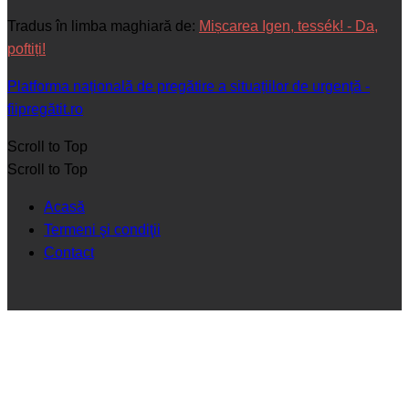
Tradus în limba maghiară de:
Mișcarea Igen, tessék! - Da,
poftiți!
Platforma națională de pregătire a situațiilor de urgență -
fiipregătit.ro
Scroll to Top
Scroll to Top
Acasă
Termeni şi condiţii
Contact