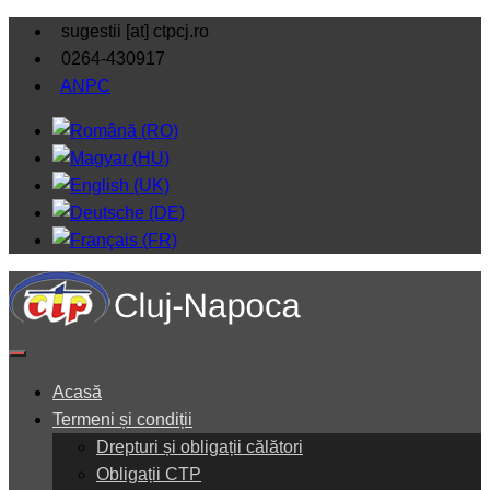
sugestii [at] ctpcj.ro
0264-430917
ANPC
Acasă
Termeni și condiții
Drepturi și obligații călători
Obligații CTP