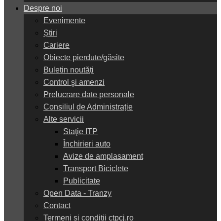
Despre noi
Evenimente
Știri
Cariere
Obiecte pierdute/găsite
Buletin noutăți
Control şi amenzi
Prelucrare date personale
Consiliul de Administrație
Alte servicii
Staţie ITP
Închirieri auto
Avize de amplasament
Transport Biciclete
Publicitate
Open Data - Tranzy
Contact
Termeni și condiții ctpcj.ro