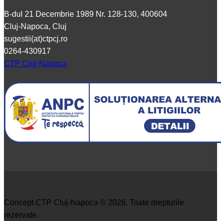
B-dul 21 Decembrie 1989 Nr. 128-130, 400604
Cluj-Napoca, Cluj
sugestii(at)ctpcj.ro
0264-430917
CTP Cluj-Napoca
Concept CTP Cluj-Napoca © 2026. Toate drepturile
rezervate.