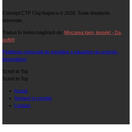
Concept CTP Cluj-Napoca © 2026. Toate drepturile
rezervate.
Tradus în limba maghiară de:
Mișcarea Igen, tessék! - Da,
poftiți!
Platforma națională de pregătire a situațiilor de urgență -
fiipregătit.ro
Scroll to Top
Scroll to Top
Acasă
Termeni şi condiţii
Contact