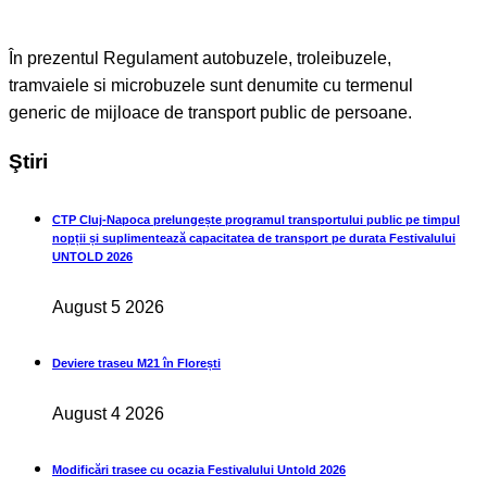
În prezentul Regulament autobuzele, troleibuzele,
tramvaiele si microbuzele sunt denumite cu termenul
generic de mijloace de transport public de persoane.
Ştiri
CTP Cluj-Napoca prelungește programul transportului public pe timpul
nopții și suplimentează capacitatea de transport pe durata Festivalului
UNTOLD 2026
August 5 2026
Deviere traseu M21 în Florești
August 4 2026
Modificări trasee cu ocazia Festivalului Untold 2026