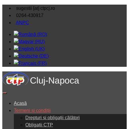
sugestii [at] ctpcj.ro
0264-430917
ANPC
Acasă
Termeni și condiții
Drepturi și obligații călători
Obligații CTP