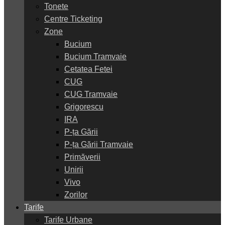
Tonete
Centre Ticketing
Zone
Bucium
Bucium Tramvaie
Cetatea Fetei
CUG
CUG Tramvaie
Grigorescu
IRA
P-ța Gării
P-ța Gării Tramvaie
Primăverii
Unirii
Vivo
Zorilor
Tarife
Tarife Urbane