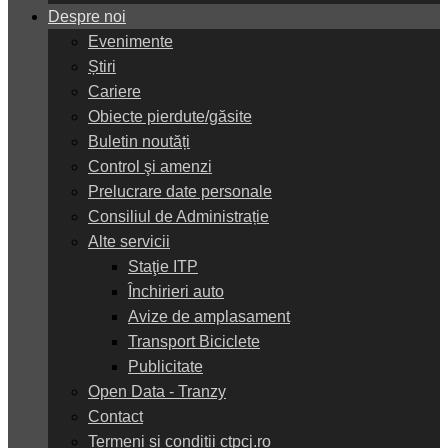
Despre noi
Evenimente
Știri
Cariere
Obiecte pierdute/găsite
Buletin noutăți
Control şi amenzi
Prelucrare date personale
Consiliul de Administrație
Alte servicii
Staţie ITP
Închirieri auto
Avize de amplasament
Transport Biciclete
Publicitate
Open Data - Tranzy
Contact
Termeni și condiții ctpcj.ro