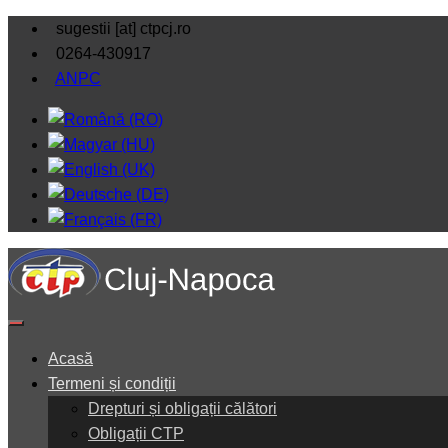
sugestii [at] ctpcj.ro
0264-430917
ANPC
Acasă
Termeni și condiții
Drepturi și obligații călători
Obligații CTP