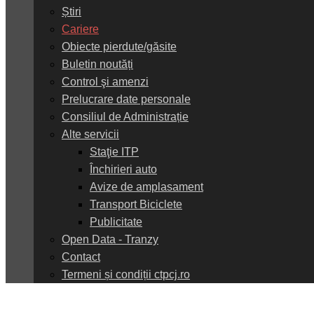
Știri
Cariere
Obiecte pierdute/găsite
Buletin noutăți
Control şi amenzi
Prelucrare date personale
Consiliul de Administrație
Alte servicii
Staţie ITP
Închirieri auto
Avize de amplasament
Transport Biciclete
Publicitate
Open Data - Tranzy
Contact
Termeni și condiții ctpcj.ro