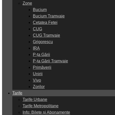
Zone
Bucium
Bucium Tramvaie
Cetatea Fetei
CUG
CUG Tramvaie
Grigorescu
IRA
P-ța Gării
P-ța Gării Tramvaie
Primăverii
Unirii
Vivo
Zorilor
Tarife
Tarife Urbane
Tarife Metropolitane
Info: Bilete și Abonamente