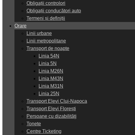
Obligații controlori
Obligații conducători auto
Termeni și definiții
Orare
Linii urbane
Linii metropolitane
Transport de noapte
Linia 54N
Linia 5N
Linia M26N
Linia M43N
Linia M31N
Linia 25N
Transport Elevi Cluj-Napoca
Transport Elevi Florești
Persoane cu dizabilităţi
Tonete
Centre Ticketing