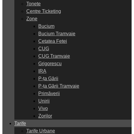
Tonete
Centre Ticketing
Zone
Bucium
Bucium Tramvaie
Cetatea Fetei
CUG
CUG Tramvaie
Grigorescu
IRA
P-ța Gării
P-ța Gării Tramvaie
Primăverii
Unirii
Vivo
Zorilor
Tarife
Tarife Urbane