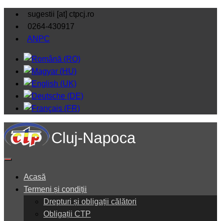
sugestii [at] ctpcj.ro
0264-430917
ANPC
Acasă
Termeni și condiții
Drepturi și obligații călători
Obligații CTP