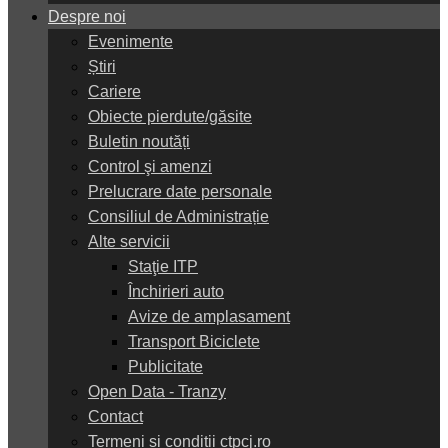
Despre noi
Evenimente
Știri
Cariere
Obiecte pierdute/găsite
Buletin noutăți
Control şi amenzi
Prelucrare date personale
Consiliul de Administrație
Alte servicii
Staţie ITP
Închirieri auto
Avize de amplasament
Transport Biciclete
Publicitate
Open Data - Tranzy
Contact
Termeni și condiții ctpcj.ro