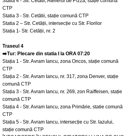
Statia 4 - Str. Cetătii, Atelierul de Pizza, stație comună
CTP
Statia 3 - Str. Cetătii, stație comună CTP
Statia 2 – Str. Cetății, intersecție cu Str. Florilor
Stația 1- Str. Cetății, nr. 2
Traseul 4
➡️Tur: Plecare din statia I la ORA 07:20
Stația 1 - Str. Avram Iancu, zona Oncos, stație comună
CTP
Stația 2 - Str. Avram Iancu, nr. 317, zona Denver, stație
comună CTP
Stația 3 - Str. Avram Iancu, nr. 269, zon Raiffeisen, stație
comună CTP
Stația 4 - Str. Avram Iancu, zona Primărie, statie comună
CTP
Stația 5 - Str. Avram Iancu, intersecție cu Str. Iazului,
stație comună CTP