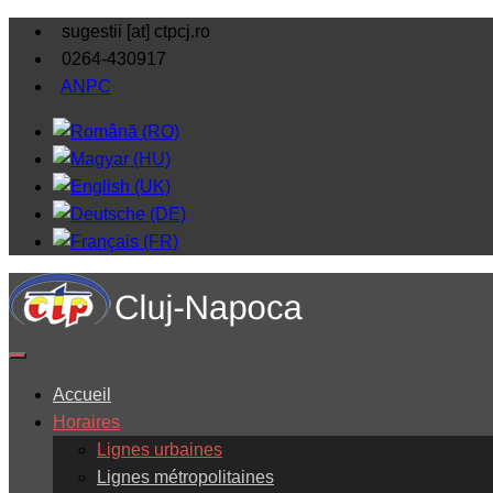
sugestii [at] ctpcj.ro
0264-430917
ANPC
Accueil
Horaires
Lignes urbaines
Lignes métropolitaines