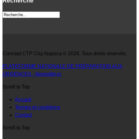
Recherche
Concept CTP Cluj-Napoca © 2026. Tous droits réservés.
PLATEFORME NATIONALE DE PRÉPARATION AUX
URGENCES - fiipregătit.ro
Scroll to Top
Accueil
Termes et conditions
Contact
Scroll to Top