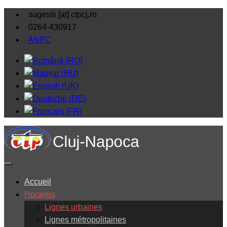
sugestii [at] ctpcj.ro
0264-430917
ANPC
Accueil
Horaires
Lignes urbaines
Lignes métropolitaines