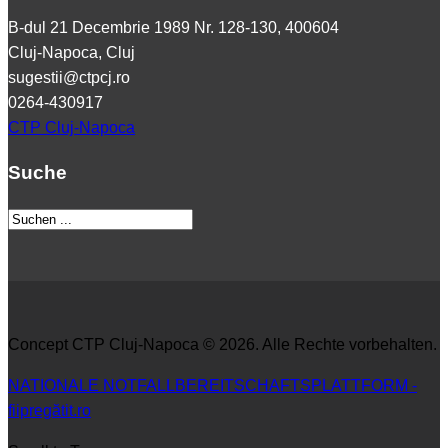
B-dul 21 Decembrie 1989 Nr. 128-130, 400604
Cluj-Napoca, Cluj
sugestii@ctpcj.ro
0264-430917
CTP Cluj-Napoca
Suche
Concept CTP Cluj-Napoca © 2026. Alle Rechte vorbehalten.
NATIONALE NOTFALLBEREITSCHAFTSPLATTFORM -
fiipregătit.ro