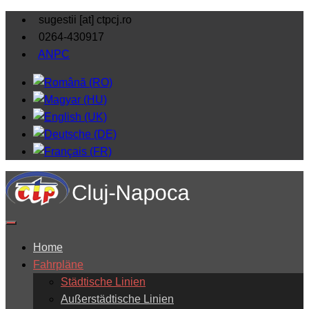
sugestii [at] ctpcj.ro
0264-430917
ANPC
Home
Fahrpläne
Städtische Linien
Außerstädtische Linien