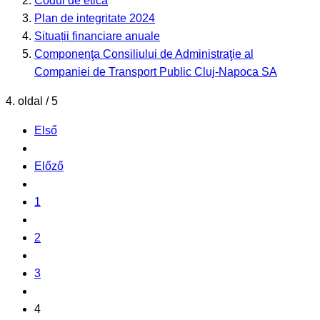
Codul de etica
Plan de integritate 2024
Situații financiare anuale
Componenţa Consiliului de Administraţie al
Companiei de Transport Public Cluj-Napoca SA
4. oldal / 5
Első
Előző
1
2
3
4