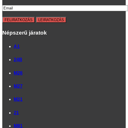
Népszerű járatok
A1
24B
M26
M27
M21
21
M81