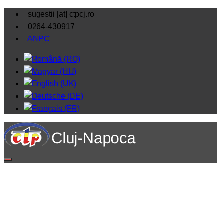
sugestii [at] ctpcj.ro
0264-430917
ANPC