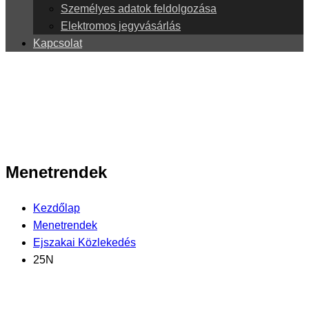
Személyes adatok feldolgozása
Elektromos jegyvásárlás
Kapcsolat
Menetrendek
Kezdőlap
Menetrendek
Ejszakai Közlekedés
25N