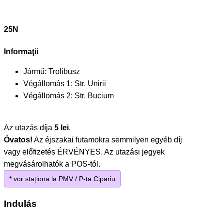
25N
Informaţii
Jármű:
Trolibusz
Végállomás 1:
Str. Unirii
Végállomás 2:
Str. Bucium
Az utazás díja
5 lei
.
Óvatos!
Az éjszakai futamokra semmilyen egyéb díj
vagy előfizetés ÉRVÉNYES. Az utazási jegyek
megvásárolhatók a POS-tól.
* vor staționa la PMV / P-ța Cipariu
Indulás