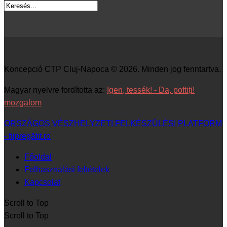
Koncepció CTP Cluj-Napoca © 2026. Minden jog fenntartva.
Magyar nyelvre fordította az:
Igen, tessék! - Da, poftiți!
mozgalom
ORSZÁGOS VÉSZHELYZETI FELKÉSZÜLÉSI PLATFORM
- fiipregătit.ro
Főoldal
Felhasználási feltételek
Kapcsolat
Scroll to Top
Scroll to Top