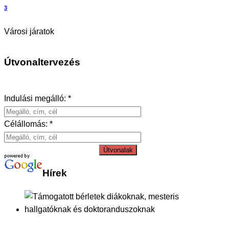
3
Városi járatok
Útvonaltervezés
Indulási megálló: *
Célállomás: *
Útvonalak
Hírek