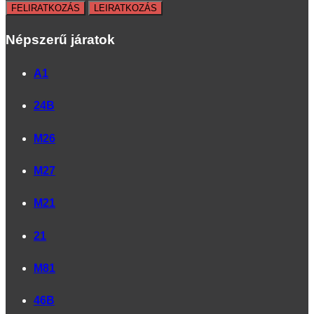
Népszerű járatok
A1
24B
M26
M27
M21
21
M81
46B