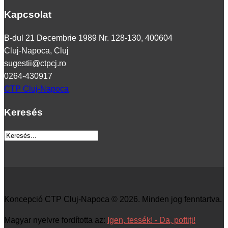
Kapcsolat
B-dul 21 Decembrie 1989 Nr. 128-130, 400604
Cluj-Napoca, Cluj
sugestii@ctpcj.ro
0264-430917
CTP Cluj-Napoca
Keresés
Koncepció CTP Cluj-Napoca © 2026. Minden jog fenntartva.
Magyar nyelvre fordította az:
Igen, tessék! - Da, poftiți!