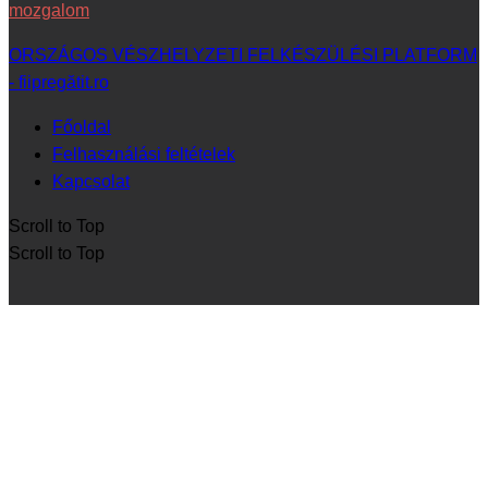
mozgalom
ORSZÁGOS VÉSZHELYZETI FELKÉSZÜLÉSI PLATFORM
- fiipregătit.ro
Főoldal
Felhasználási feltételek
Kapcsolat
Scroll to Top
Scroll to Top