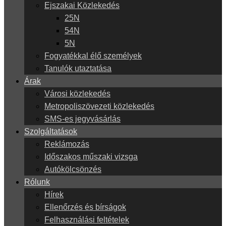
Ejszakai Közlekedés
25N
54N
5N
Fogyatékkal élő személyek
Tanulók utaztatása
Árak
Városi közlekedés
Metropoliszövezeti közlekedés
SMS-es jegyvásárlás
Szolgáltatások
Reklámozás
Időszakos műszaki vizsga
Autókölcsönzés
Rólunk
Hírek
Ellenőrzés és bírságok
Felhasználási feltételek