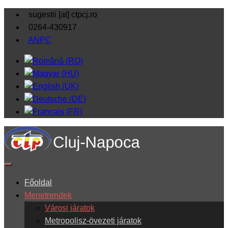
sugestii [at] ctpcj.ro
0264-430917
ANPC
Főoldal
Menetrendek
Városi járatok
Metropolisz-övezeti járatok