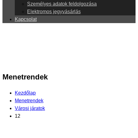
Személyes adatok feldolgozása
Elektromos jegyvásárlás
Kapcsolat
Menetrendek
Kezdőlap
Menetrendek
Városi járatok
12