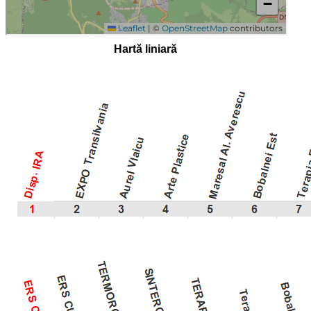
Hartă liniară