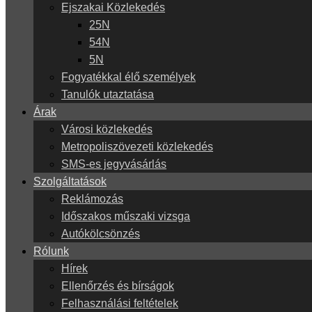
Ejszakai Közlekedés
25N
54N
5N
Fogyatékkal élő személyek
Tanulók utaztatása
Árak
Városi közlekedés
Metropoliszövezeti közlekedés
SMS-es jegyvásárlás
Szolgáltatások
Reklámozás
Időszakos műszaki vizsga
Autókölcsönzés
Rólunk
Hírek
Ellenőrzés és bírságok
Felhasználási feltételek