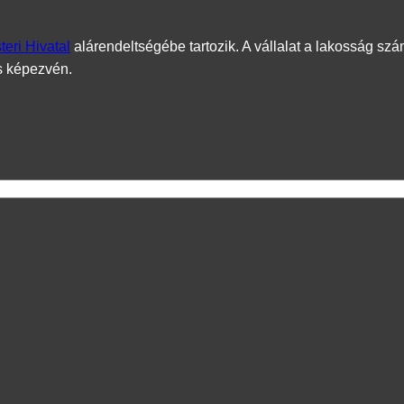
eri Hivatal
alárendeltségébe tartozik. A vállalat a lakosság szá
s képezvén.