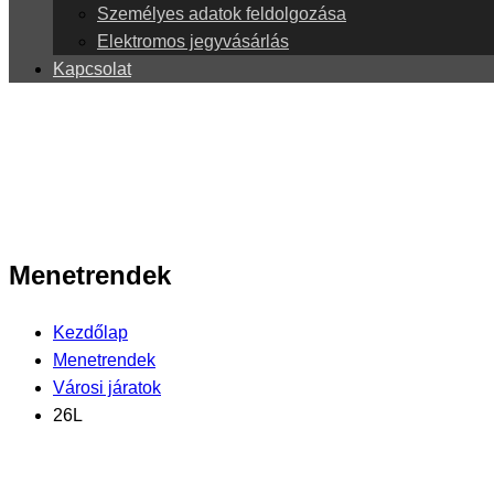
Személyes adatok feldolgozása
Elektromos jegyvásárlás
Kapcsolat
Menetrendek
Kezdőlap
Menetrendek
Városi járatok
26L