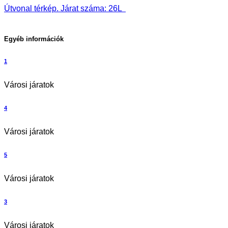
Útvonal térkép. Járat száma: 26L
Egyéb információk
1
Városi járatok
4
Városi járatok
5
Városi járatok
3
Városi járatok