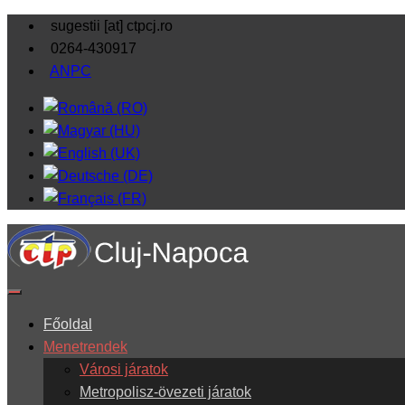
sugestii [at] ctpcj.ro
0264-430917
ANPC
Főoldal
Menetrendek
Városi járatok
Metropolisz-övezeti járatok