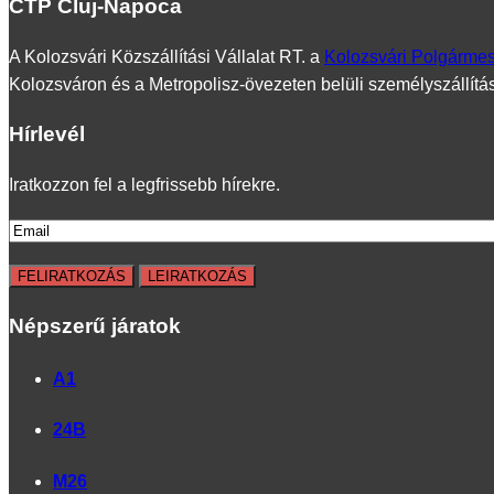
CTP Cluj-Napoca
A Kolozsvári Közszállítási Vállalat RT. a
Kolozsvári Polgármest
Kolozsváron és a Metropolisz-övezeten belüli személyszállítá
Hírlevél
Iratkozzon fel a legfrissebb hírekre.
Népszerű járatok
A1
24B
M26