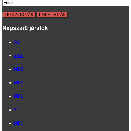
Népszerű járatok
A1
24B
M26
M27
M21
21
M81