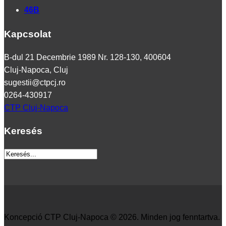
46B
Kapcsolat
B-dul 21 Decembrie 1989 Nr. 128-130, 400604
Cluj-Napoca, Cluj
sugestii@ctpcj.ro
0264-430917
CTP Cluj-Napoca
Keresés
Koncepció CTP Cluj-Napoca © 2026. Minden jog fenntartva.