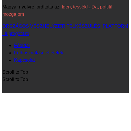
Magyar nyelvre fordította az:
Igen, tessék! - Da, poftiți!
mozgalom
ORSZÁGOS VÉSZHELYZETI FELKÉSZÜLÉSI PLATFORM
- fiipregătit.ro
Főoldal
Felhasználási feltételek
Kapcsolat
Scroll to Top
Scroll to Top