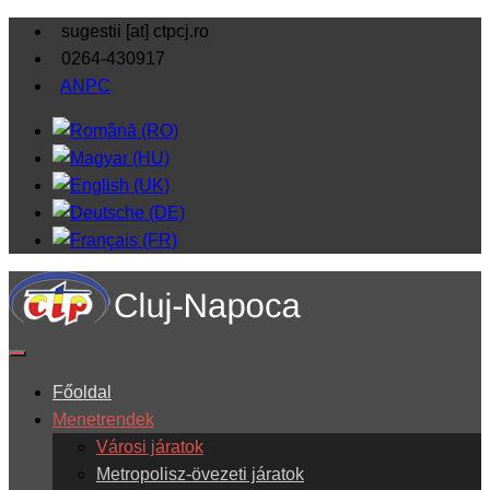
sugestii [at] ctpcj.ro
0264-430917
ANPC
Főoldal
Menetrendek
Városi járatok
Metropolisz-övezeti járatok