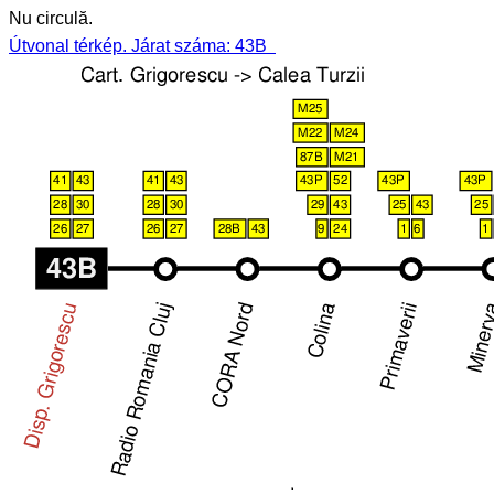
Nu circulă.
Útvonal térkép. Járat száma: 43B