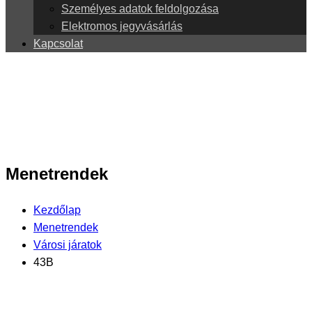
Személyes adatok feldolgozása
Elektromos jegyvásárlás
Kapcsolat
Menetrendek
Kezdőlap
Menetrendek
Városi járatok
43B