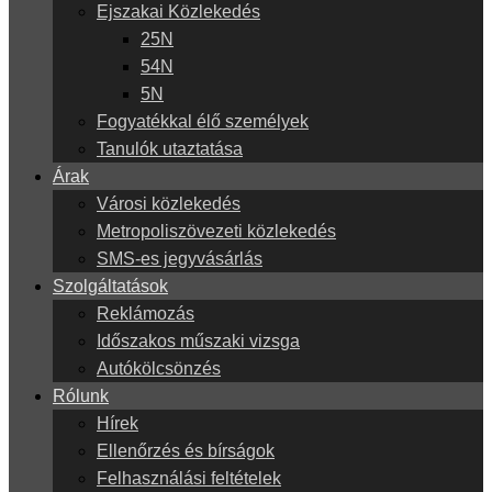
Ejszakai Közlekedés
25N
54N
5N
Fogyatékkal élő személyek
Tanulók utaztatása
Árak
Városi közlekedés
Metropoliszövezeti közlekedés
SMS-es jegyvásárlás
Szolgáltatások
Reklámozás
Időszakos műszaki vizsga
Autókölcsönzés
Rólunk
Hírek
Ellenőrzés és bírságok
Felhasználási feltételek