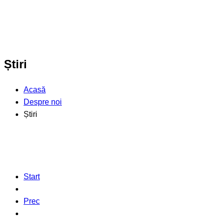
Știri
Acasă
Despre noi
Știri
Start
Prec