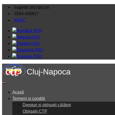
sugestii [at] ctpcj.ro
0264-430917
ANPC
Acasă
Termeni și condiții
Drepturi și obligații călători
Obligații CTP