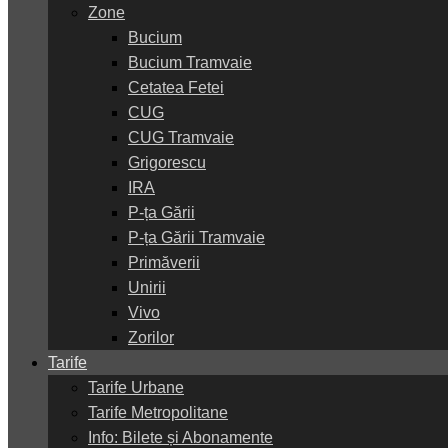
Zone
Bucium
Bucium Tramvaie
Cetatea Fetei
CUG
CUG Tramvaie
Grigorescu
IRA
P-ța Gării
P-ța Gării Tramvaie
Primăverii
Unirii
Vivo
Zorilor
Tarife
Tarife Urbane
Tarife Metropolitane
Info: Bilete și Abonamente