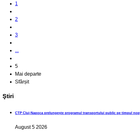
1
2
3
...
5
Mai departe
Sfârșit
Ştiri
CTP Cluj-Napoca prelungește programul transportului public pe timpul nopț
August 5 2026