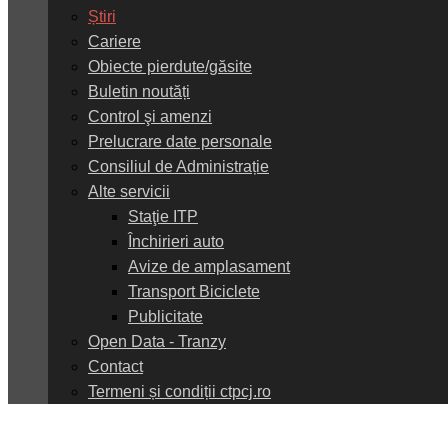
Știri
Cariere
Obiecte pierdute/găsite
Buletin noutăți
Control şi amenzi
Prelucrare date personale
Consiliul de Administrație
Alte servicii
Staţie ITP
Închirieri auto
Avize de amplasament
Transport Biciclete
Publicitate
Open Data - Tranzy
Contact
Termeni și condiții ctpcj.ro