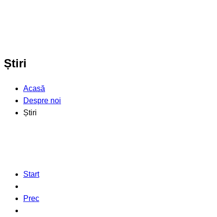
Știri
Acasă
Despre noi
Știri
Start
Prec