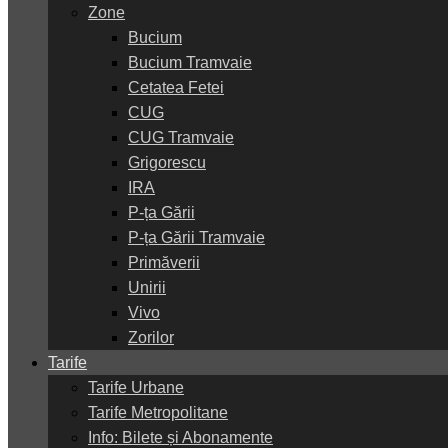
Zone
Bucium
Bucium Tramvaie
Cetatea Fetei
CUG
CUG Tramvaie
Grigorescu
IRA
P-ța Gării
P-ța Gării Tramvaie
Primăverii
Unirii
Vivo
Zorilor
Tarife
Tarife Urbane
Tarife Metropolitane
Info: Bilete și Abonamente