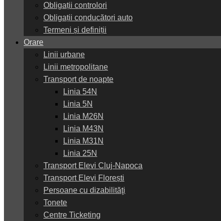
Obligații controlori
Obligații conducători auto
Termeni și definiții
Orare
Linii urbane
Linii metropolitane
Transport de noapte
Linia 54N
Linia 5N
Linia M26N
Linia M43N
Linia M31N
Linia 25N
Transport Elevi Cluj-Napoca
Transport Elevi Florești
Persoane cu dizabilităţi
Tonete
Centre Ticketing