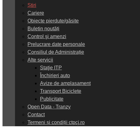
Știri
Cariere
Obiecte pierdute/găsite
Buletin noutăți
Control şi amenzi
Prelucrare date personale
Consiliul de Administrație
Alte servicii
Staţie ITP
Închirieri auto
Avize de amplasament
Transport Biciclete
Publicitate
Open Data - Tranzy
Contact
Termeni și condiții ctpcj.ro