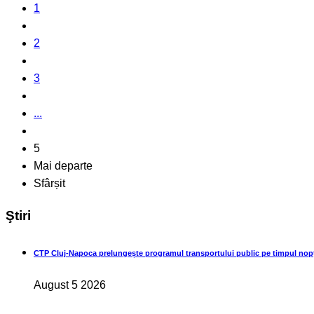
1
2
3
...
5
Mai departe
Sfârșit
Ştiri
CTP Cluj-Napoca prelungește programul transportului public pe timpul nopț
August 5 2026