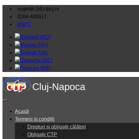
sugestii [at] ctpcj.ro
0264-430917
ANPC
Acasă
Termeni și condiții
Drepturi și obligații călători
Obligații CTP