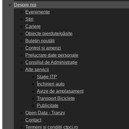
Despre noi
Evenimente
Știri
Cariere
Obiecte pierdute/găsite
Buletin noutăți
Control şi amenzi
Prelucrare date personale
Consiliul de Administrație
Alte servicii
Staţie ITP
Închirieri auto
Avize de amplasament
Transport Biciclete
Publicitate
Open Data - Tranzy
Contact
Termeni și condiții ctpcj.ro