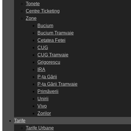
Tonete
Centre Ticketing
Zone
Bucium
Bucium Tramvaie
Cetatea Fetei
CUG
CUG Tramvaie
Grigorescu
IRA
P-ța Gării
P-ța Gării Tramvaie
Primăverii
Unirii
Vivo
Zorilor
Tarife
Tarife Urbane