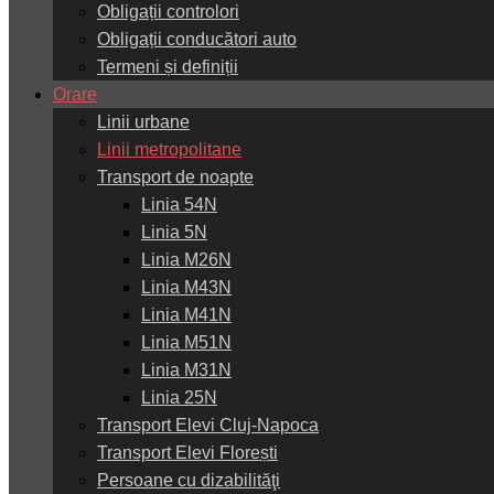
Obligații controlori
Obligații conducători auto
Termeni și definiții
Orare
Linii urbane
Linii metropolitane
Transport de noapte
Linia 54N
Linia 5N
Linia M26N
Linia M43N
Linia M41N
Linia M51N
Linia M31N
Linia 25N
Transport Elevi Cluj-Napoca
Transport Elevi Florești
Persoane cu dizabilităţi