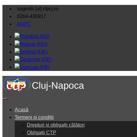
sugestii [at] ctpcj.ro
0264-430917
ANPC
Acasă
Termeni și condiții
Drepturi și obligații călători
Obligații CTP