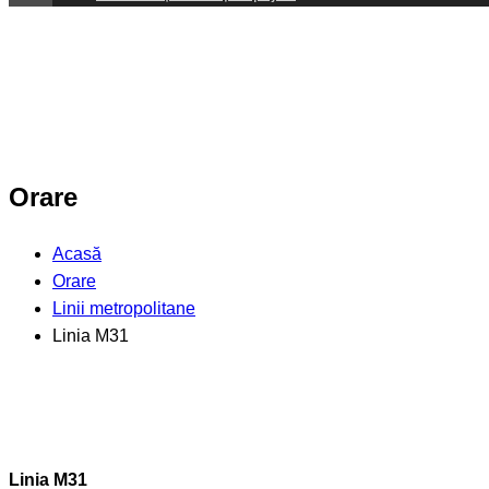
Orare
Acasă
Orare
Linii metropolitane
Linia M31
Linia M31