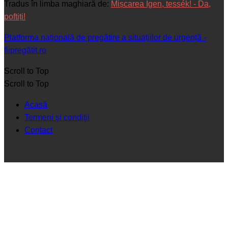
Tradus în limba maghiară de:
Mișcarea Igen, tessék! - Da,
poftiți!
Platforma națională de pregătire a situațiilor de urgență -
fiipregătit.ro
Scroll to Top
Scroll to Top
Acasă
Termeni şi condiţii
Contact