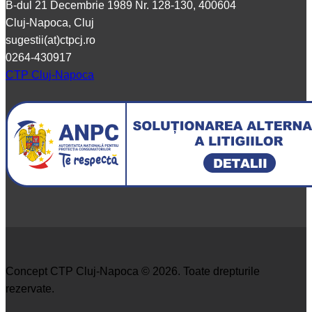
B-dul 21 Decembrie 1989 Nr. 128-130, 400604
Cluj-Napoca, Cluj
sugestii(at)ctpcj.ro
0264-430917
CTP Cluj-Napoca
Concept CTP Cluj-Napoca © 2026. Toate drepturile
rezervate.