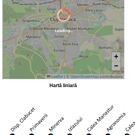
Hartă liniară