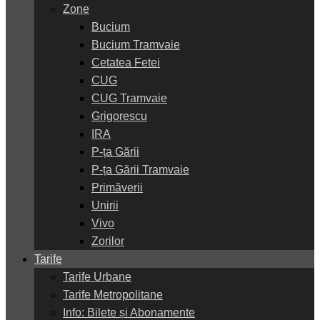
Zone
Bucium
Bucium Tramvaie
Cetatea Fetei
CUG
CUG Tramvaie
Grigorescu
IRA
P-ța Gării
P-ța Gării Tramvaie
Primăverii
Unirii
Vivo
Zorilor
Tarife
Tarife Urbane
Tarife Metropolitane
Info: Bilete și Abonamente