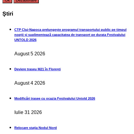
Ştiri
CTP Cluj-Napoca prelungește programul transportului public pe timpul
nopții și suplimentează capacitatea de transport pe durata Festivalului
UNTOLD 2026
August 5 2026
Deviere traseu M21 în Florești
August 4 2026
Modificări trasee cu ocazia Festivalului Untold 2026
Iulie 31 2026
Relocare stația Nodul Nord