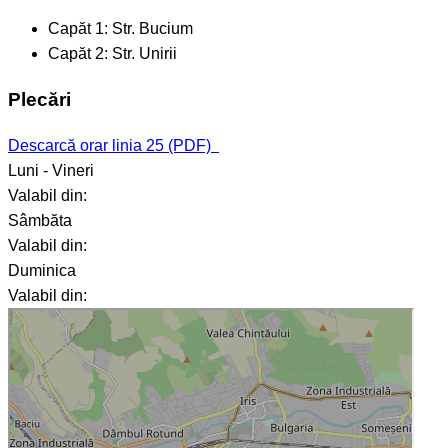
Capăt 1:
Str. Bucium
Capăt 2:
Str. Unirii
Plecări
Descarcă orar linia 25 (PDF)
Luni - Vineri
Valabil din:
Sâmbăta
Valabil din:
Duminica
Valabil din: