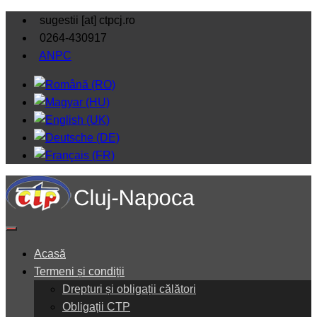
sugestii [at] ctpcj.ro
0264-430917
ANPC
Acasă
Termeni și condiții
Drepturi și obligații călători
Obligații CTP