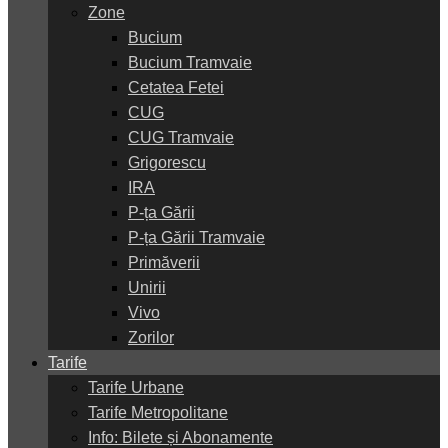
Zone
Bucium
Bucium Tramvaie
Cetatea Fetei
CUG
CUG Tramvaie
Grigorescu
IRA
P-ța Gării
P-ța Gării Tramvaie
Primăverii
Unirii
Vivo
Zorilor
Tarife
Tarife Urbane
Tarife Metropolitane
Info: Bilete și Abonamente