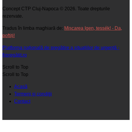
Concept CTP Cluj-Napoca © 2026. Toate drepturile
rezervate.
Tradus în limba maghiară de:
Mișcarea Igen, tessék! - Da,
poftiți!
Platforma națională de pregătire a situațiilor de urgență -
fiipregătit.ro
Scroll to Top
Scroll to Top
Acasă
Termeni şi condiţii
Contact