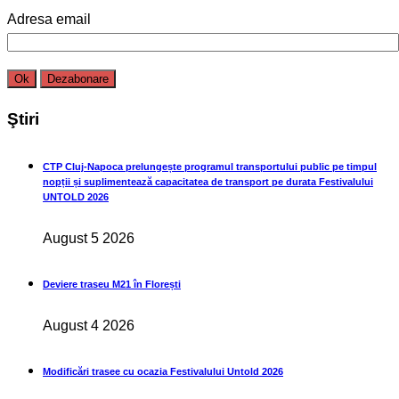
Adresa email
Ştiri
CTP Cluj-Napoca prelungește programul transportului public pe timpul
nopții și suplimentează capacitatea de transport pe durata Festivalului
UNTOLD 2026
August 5 2026
Deviere traseu M21 în Florești
August 4 2026
Modificări trasee cu ocazia Festivalului Untold 2026