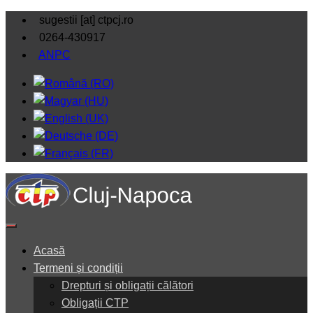
sugestii [at] ctpcj.ro
0264-430917
ANPC
Acasă
Termeni și condiții
Drepturi și obligații călători
Obligații CTP