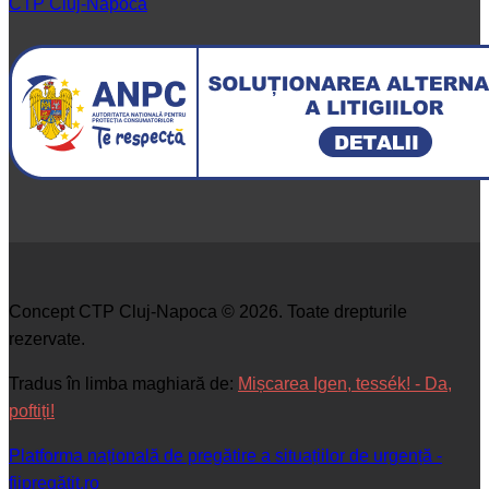
CTP Cluj-Napoca
Concept CTP Cluj-Napoca © 2026. Toate drepturile
rezervate.
Tradus în limba maghiară de:
Mișcarea Igen, tessék! - Da,
poftiți!
Platforma națională de pregătire a situațiilor de urgență -
fiipregătit.ro