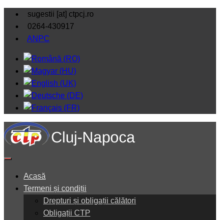
sugestii [at] ctpcj.ro
0264-430917
ANPC
Acasă
Termeni și condiții
Drepturi și obligații călători
Obligații CTP