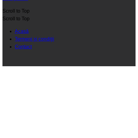
Scroll to Top
Scroll to Top
Acasă
Termeni şi condiţii
Contact