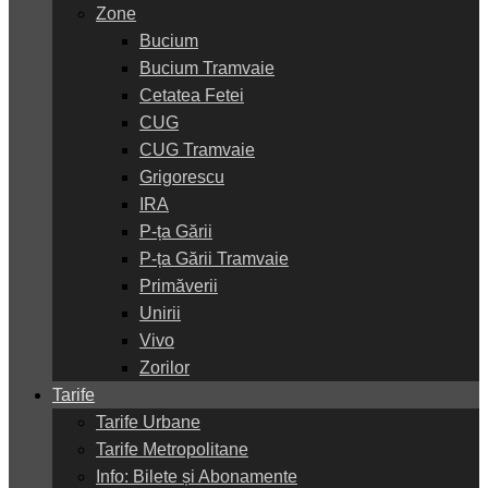
Zone
Bucium
Bucium Tramvaie
Cetatea Fetei
CUG
CUG Tramvaie
Grigorescu
IRA
P-ța Gării
P-ța Gării Tramvaie
Primăverii
Unirii
Vivo
Zorilor
Tarife
Tarife Urbane
Tarife Metropolitane
Info: Bilete și Abonamente