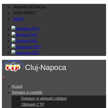
sugestii [at] ctpcj.ro
0264-430917
ANPC
Acasă
Termeni și condiții
Drepturi și obligații călători
Obligații CTP