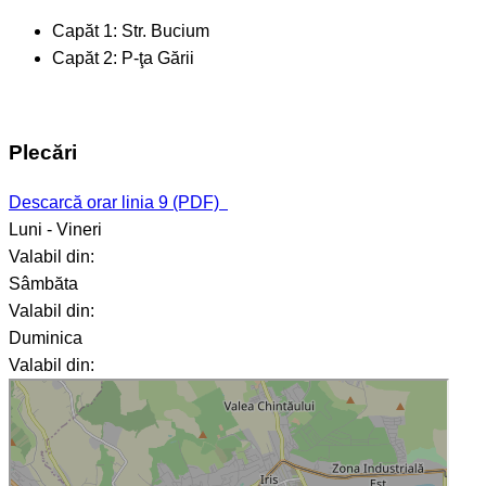
Capăt 1:
Str. Bucium
Capăt 2:
P-ţa Gării
Plecări
Descarcă orar linia 9 (PDF)
Luni - Vineri
Valabil din:
Sâmbăta
Valabil din:
Duminica
Valabil din: