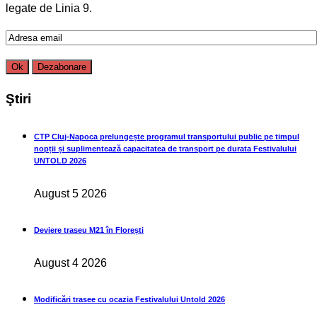
legate de Linia 9.
Ştiri
CTP Cluj-Napoca prelungește programul transportului public pe timpul
nopții și suplimentează capacitatea de transport pe durata Festivalului
UNTOLD 2026
August 5 2026
Deviere traseu M21 în Florești
August 4 2026
Modificări trasee cu ocazia Festivalului Untold 2026