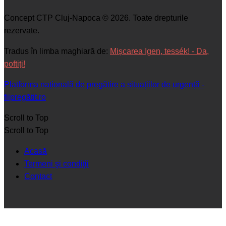
Concept CTP Cluj-Napoca © 2026. Toate drepturile
rezervate.
Tradus în limba maghiară de:
Mișcarea Igen, tessék! - Da,
poftiți!
Platforma națională de pregătire a situațiilor de urgență -
fiipregătit.ro
Scroll to Top
Scroll to Top
Acasă
Termeni şi condiţii
Contact