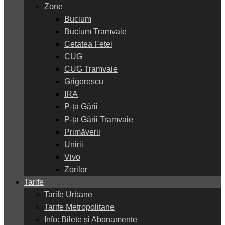
Zone
Bucium
Bucium Tramvaie
Cetatea Fetei
CUG
CUG Tramvaie
Grigorescu
IRA
P-ța Gării
P-ța Gării Tramvaie
Primăverii
Unirii
Vivo
Zorilor
Tarife
Tarife Urbane
Tarife Metropolitane
Info: Bilete și Abonamente