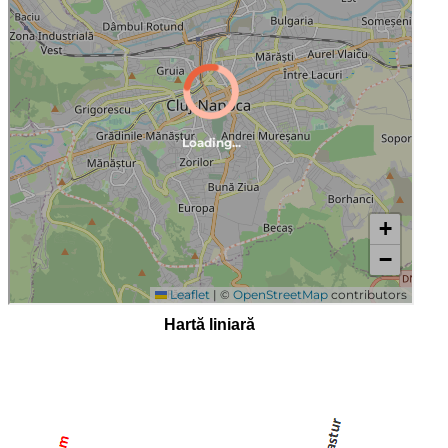
Hartă liniară