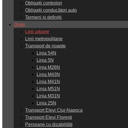
Obligații controlori
Obligații conducători auto
Termeni și definiții
Orare
Linii urbane
Linii metropolitane
Transport de noapte
Linia 54N
Linia 5N
Linia M26N
Linia M43N
Linia M41N
Linia M51N
Linia M31N
Linia 25N
Transport Elevi Cluj-Napoca
Transport Elevi Florești
Persoane cu dizabilităţi