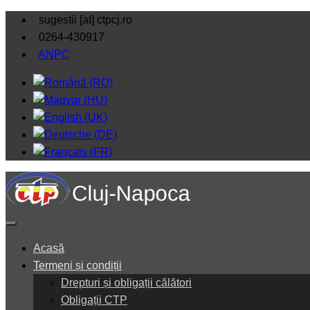
sugestii [at] ctpcj.ro
0264-430917
ANPC
Acasă
Termeni și condiții
Drepturi și obligații călători
Obligații CTP