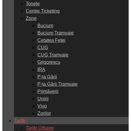
Tonete
Centre Ticketing
Zone
Bucium
Bucium Tramvaie
Cetatea Fetei
CUG
CUG Tramvaie
Grigorescu
IRA
P-ța Gării
P-ța Gării Tramvaie
Primăverii
Unirii
Vivo
Zorilor
Tarife
Tarife Urbane