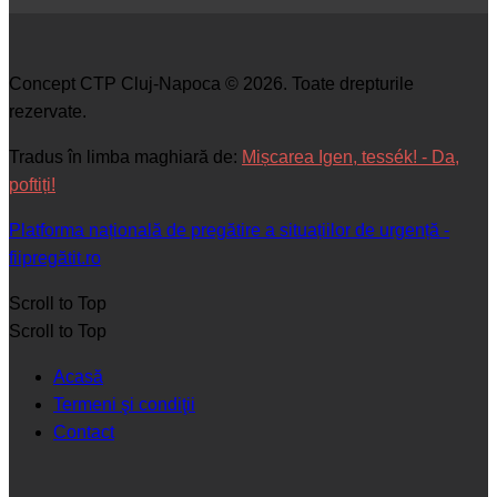
Concept CTP Cluj-Napoca © 2026. Toate drepturile
rezervate.
Tradus în limba maghiară de:
Mișcarea Igen, tessék! - Da,
poftiți!
Platforma națională de pregătire a situațiilor de urgență -
fiipregătit.ro
Scroll to Top
Scroll to Top
Acasă
Termeni şi condiţii
Contact