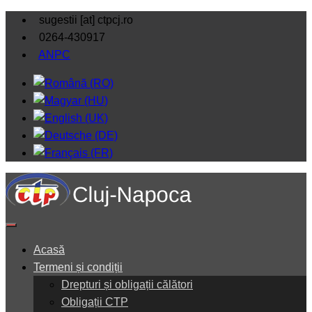
sugestii [at] ctpcj.ro
0264-430917
ANPC
Acasă
Termeni și condiții
Drepturi și obligații călători
Obligații CTP