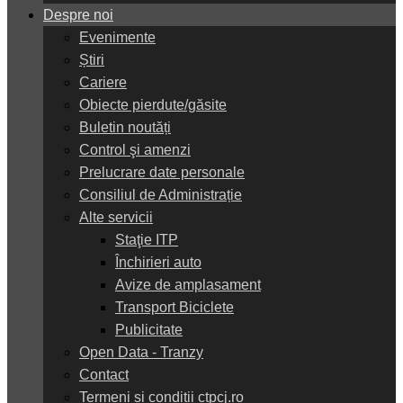
Despre noi
Evenimente
Știri
Cariere
Obiecte pierdute/găsite
Buletin noutăți
Control şi amenzi
Prelucrare date personale
Consiliul de Administrație
Alte servicii
Staţie ITP
Închirieri auto
Avize de amplasament
Transport Biciclete
Publicitate
Open Data - Tranzy
Contact
Termeni și condiții ctpcj.ro