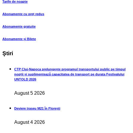
Tarife de noapte
Abonamente cu preţ redus
Abonamente gratuite
Abonamente și Bilete
Ştiri
CTP Cluj-Napoca prelungește programul transportului public pe timpul
nopții și suplimentează capacitatea de transport pe durata Festivalului
UNTOLD 2026
August 5 2026
Deviere traseu M21 în Florești
August 4 2026