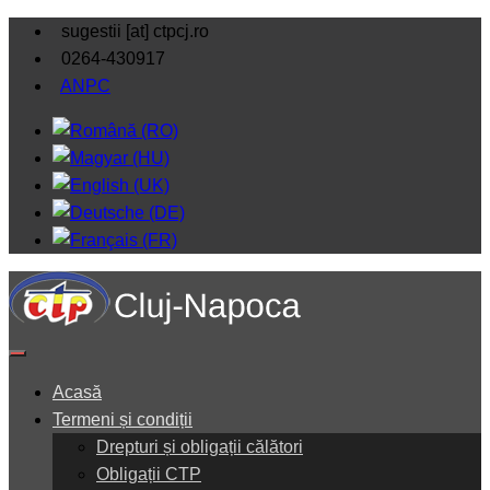
sugestii [at] ctpcj.ro
0264-430917
ANPC
Acasă
Termeni și condiții
Drepturi și obligații călători
Obligații CTP