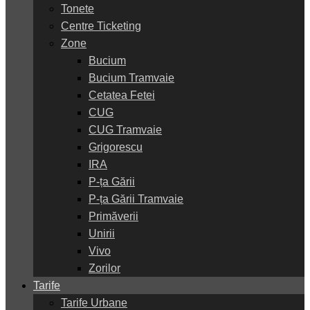
Tonete
Centre Ticketing
Zone
Bucium
Bucium Tramvaie
Cetatea Fetei
CUG
CUG Tramvaie
Grigorescu
IRA
P-ța Gării
P-ța Gării Tramvaie
Primăverii
Unirii
Vivo
Zorilor
Tarife
Tarife Urbane