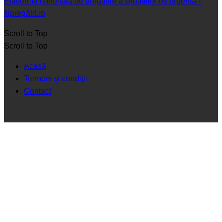
Platforma națională de pregătire a situațiilor de urgență -
fiipregătit.ro
Scroll to Top
Scroll to Top
Acasă
Termeni şi condiţii
Contact