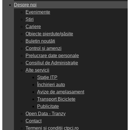
Despre noi
Evenimente
Știri
Cariere
Obiecte pierdute/găsite
Buletin noutăți
Control şi amenzi
Prelucrare date personale
Consiliul de Administrație
Alte servicii
Staţie ITP
Închirieri auto
Avize de amplasament
Transport Biciclete
Publicitate
Open Data - Tranzy
Contact
Termeni și condiții ctpcj.ro