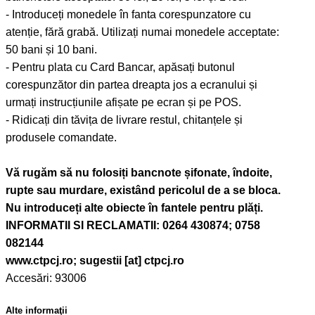
- Introduceți monedele în fanta corespunzatore cu
atenție, fără grabă. Utilizați numai monedele acceptate:
50 bani și 10 bani.
- Pentru plata cu Card Bancar, apăsați butonul
corespunzător din partea dreapta jos a ecranului și
urmați instrucțiunile afișate pe ecran și pe POS.
- Ridicați din tăvița de livrare restul, chitanțele și
produsele comandate.
Vă rugăm să nu folosiți bancnote șifonate, îndoite,
rupte sau murdare, existând pericolul de a se bloca.
Nu introduceți alte obiecte în fantele pentru plăți.
INFORMATII SI RECLAMATII: 0264 430874; 0758
082144
www.ctpcj.ro; sugestii [at] ctpcj.ro
Accesări: 93006
Alte informaţii