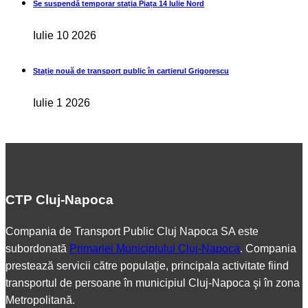
Se suspendă temporar stația Piața 14 Iulie Nord
Iulie 10 2026
Stație nouă de transport public în cartierul Grigorescu
Iulie 1 2026
CTP Cluj-Napoca
Compania de Transport Public Cluj Napoca SA este
subordonată
Primariei Municipiului Cluj-Napoca
. Compania
prestează servicii către populaţie, principala activitate fiind
transportul de persoane în municipiul Cluj-Napoca şi în zona
Metropolitană.