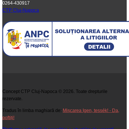
0264-430917
CTP Cluj-Napoca
Concept CTP Cluj-Napoca © 2026. Toate drepturile
rezervate.
Tradus în limba maghiară de:
Mișcarea Igen, tessék! - Da,
poftiți!