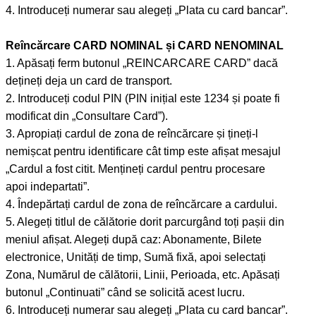
4. Introduceți numerar sau alegeți „Plata cu card bancar”.
Reîncărcare CARD NOMINAL și CARD NENOMINAL
1. Apăsați ferm butonul „REINCARCARE CARD” dacă
dețineți deja un card de transport.
2. Introduceți codul PIN (PIN inițial este 1234 și poate fi
modificat din „Consultare Card”).
3. Apropiați cardul de zona de reîncărcare și țineți-l
nemișcat pentru identificare cât timp este afișat mesajul
„Cardul a fost citit. Mențineți cardul pentru procesare
apoi indepartati”.
4. Îndepărtați cardul de zona de reîncărcare a cardului.
5. Alegeți titlul de călătorie dorit parcurgând toți pașii din
meniul afișat. Alegeți după caz: Abonamente, Bilete
electronice, Unități de timp, Sumă fixă, apoi selectați
Zona, Numărul de călătorii, Linii, Perioada, etc. Apăsați
butonul „Continuati” când se solicită acest lucru.
6. Introduceți numerar sau alegeți „Plata cu card bancar”.