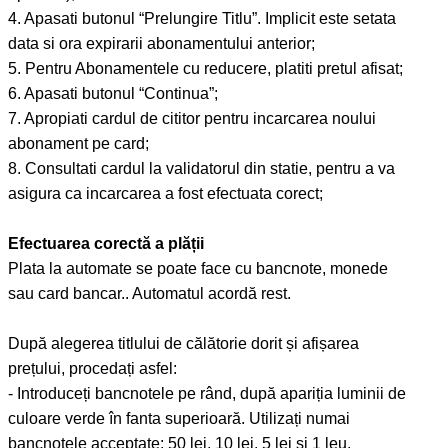
4. Apasati butonul “Prelungire Titlu”. Implicit este setata
data si ora expirarii abonamentului anterior;
5. Pentru Abonamentele cu reducere, platiti pretul afisat;
6. Apasati butonul “Continua”;
7. Apropiati cardul de cititor pentru incarcarea noului
abonament pe card;
8. Consultati cardul la validatorul din statie, pentru a va
asigura ca incarcarea a fost efectuata corect;
Efectuarea corectă a plății
Plata la automate se poate face cu bancnote, monede
sau card bancar.. Automatul acordă rest.
După alegerea titlului de călătorie dorit și afișarea
prețului, procedați asfel:
- Introduceți bancnotele pe rând, după apariția luminii de
culoare verde în fanta superioară. Utilizați numai
bancnotele acceptate: 50 lei, 10 lei, 5 lei și 1 leu.