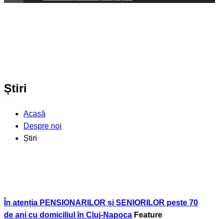
Știri
Acasă
Despre noi
Știri
În atenția PENSIONARILOR și SENIORILOR peste 70
de ani cu domiciliul ȋn Cluj-Napoca
Feature