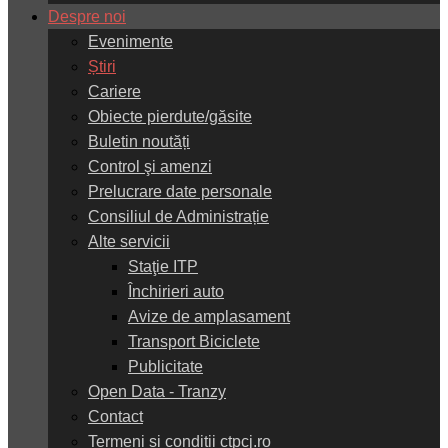
Despre noi
Evenimente
Știri
Cariere
Obiecte pierdute/găsite
Buletin noutăți
Control şi amenzi
Prelucrare date personale
Consiliul de Administrație
Alte servicii
Staţie ITP
Închirieri auto
Avize de amplasament
Transport Biciclete
Publicitate
Open Data - Tranzy
Contact
Termeni și condiții ctpcj.ro