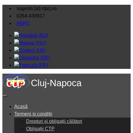
sugestii [at] ctpcj.ro
0264-430917
ANPC
Acasă
Termeni și condiții
Drepturi și obligații călători
Obligații CTP