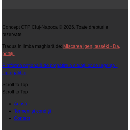
Concept CTP Cluj-Napoca © 2026. Toate drepturile
rezervate.
Tradus în limba maghiară de:
Mișcarea Igen, tessék! - Da,
poftiți!
Platforma națională de pregătire a situațiilor de urgență -
fiipregătit.ro
Scroll to Top
Scroll to Top
Acasă
Termeni şi condiţii
Contact