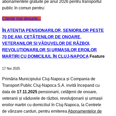
abonamentele gratuite pe anul 2026 pentru transportul
public ȋn comun pentru:
Citește mai departe...
ÎN ATENŢIA PENSIONARILOR, SENIORILOR PESTE
70 DE ANI, CETĂȚENILOR DE ONOARE,
VETERANILOR ȘI VĂDUVELOR DE RĂZBOI,
REVOLUŢIONARILOR ȘI URMAȘILOR EROILOR
MARTIRI CU DOMICILIUL ȊN CLUJ-NAPOCA
Feature
17 Noi 2025
Primăria Municipiului Cluj-Napoca și Compania de
Transport Public Cluj-Napoca S.A. invită ȋncepand cu
data de
17.11.2025
pensionarii, cetăţenii de onoare,
veteranii și văduvele de război, revoluţionarii și urmașii
eroilor martiri cu domiciliul ȋn Cluj-Napoca, la Centrele
de vânzare carduri, pentru emiterea
Abonamentelor de