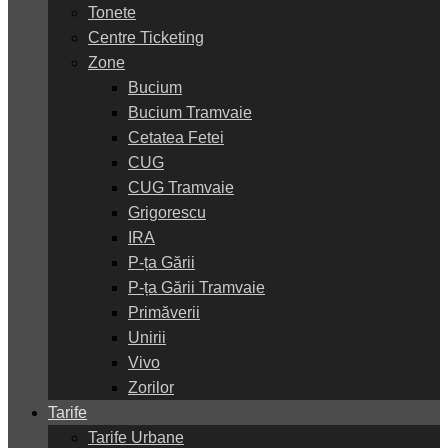
Tonete
Centre Ticketing
Zone
Bucium
Bucium Tramvaie
Cetatea Fetei
CUG
CUG Tramvaie
Grigorescu
IRA
P-ța Gării
P-ța Gării Tramvaie
Primăverii
Unirii
Vivo
Zorilor
Tarife
Tarife Urbane