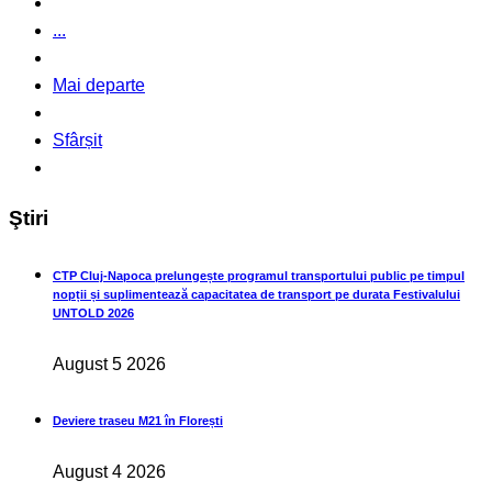
...
Mai departe
Sfârșit
Ştiri
CTP Cluj-Napoca prelungește programul transportului public pe timpul
nopții și suplimentează capacitatea de transport pe durata Festivalului
UNTOLD 2026
August 5 2026
Deviere traseu M21 în Florești
August 4 2026