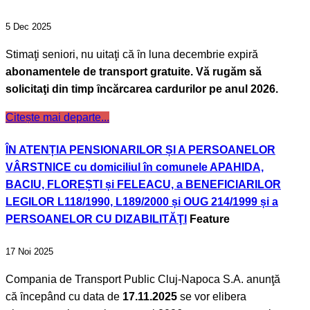
5 Dec 2025
Stimaţi seniori, nu uitaţi că ȋn luna decembrie expiră
abonamentele de transport gratuite. Vă rugăm să
solicitaţi din timp ȋncărcarea cardurilor pe anul 2026.
Citește mai departe...
ÎN ATENȚIA PENSIONARILOR ȘI A PERSOANELOR
VÂRSTNICE cu domiciliul în comunele APAHIDA,
BACIU, FLOREȘTI și FELEACU, a BENEFICIARILOR
LEGILOR L118/1990, L189/2000 și OUG 214/1999 și a
PERSOANELOR CU DIZABILITĂŢI
Feature
17 Noi 2025
Compania de Transport Public Cluj-Napoca S.A. anunţă
că ȋncepând cu data de
17.11.2025
se vor elibera