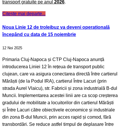
transport gratuite pe anul
2026
.
Citește mai departe...
Noua Linie 12 de troleibuz va deveni operațională
începând cu data de 15 noiembrie
12 Noi 2025
Primaria Cluj-Napoca și CTP Cluj-Napoca anunță
introducerea Liniei 12 în rețeua de transport public
clujean, care va asigura conectarea directă între cartierul
Mărăști (de la Podul IRA), cartierul Între Lacuri (prin
strada Aurel Vlaicu), str. Fabricii și zona industrială B-dul
Muncii. Implementarea acestei linii are ca scop creșterea
gradului de mobilitate a locuitorilor din cartierul Mărăști
și Între Lacuri către obiectivele economice și industriale
din zona B-dul Muncii, prin acces rapid și comod, fără
transbordări. Se reduce astfel timpul de deplasare între