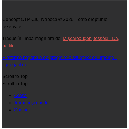
Concept CTP Cluj-Napoca © 2026. Toate drepturile
rezervate.
Tradus în limba maghiară de:
Mișcarea Igen, tessék! - Da,
poftiți!
Platforma națională de pregătire a situațiilor de urgență -
fiipregătit.ro
Scroll to Top
Scroll to Top
Acasă
Termeni şi condiţii
Contact