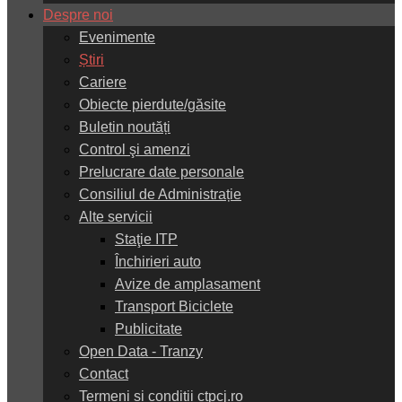
Despre noi
Evenimente
Știri
Cariere
Obiecte pierdute/găsite
Buletin noutăți
Control şi amenzi
Prelucrare date personale
Consiliul de Administrație
Alte servicii
Staţie ITP
Închirieri auto
Avize de amplasament
Transport Biciclete
Publicitate
Open Data - Tranzy
Contact
Termeni și condiții ctpcj.ro