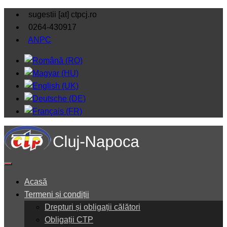
sugestii [at] ctpcj.ro
0264-430917
ANPC
Acasă
Termeni și condiții
Drepturi și obligații călători
Obligații CTP