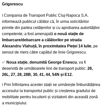
Grigorescu
ℹ️ Compania de Transport Public Cluj-Napoca S.A.
informează publicul călător că, în urma solicitărilor
primite din partea cetățenilor și cu aprobarea autorităților
competente, a fost amenajată
o nouă stație de
îmbarcare/debarcare a călătorilor pe strada
Alexandru Vlahuță, în proximitatea Pieței 14 Iulie
, pe
sensul de mers către capătul de linie Grigorescu.
✅
Noua stație, denumită George Enescu
, va fi
deservită de următoarele linii de transport public:
26,
26L, 27, 28, 28B, 30, 41, 44, 54N și E12.
ℹ️ Prin înființarea acestei stații se urmărește îmbunătățirea
accesului la transportul public și creșterea gradului de
mobilitate pentru locuitorii și vizitatorii din această zonă
a municipiului.