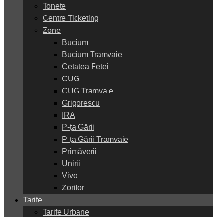
Tonete
Centre Ticketing
Zone
Bucium
Bucium Tramvaie
Cetatea Fetei
CUG
CUG Tramvaie
Grigorescu
IRA
P-ța Gării
P-ța Gării Tramvaie
Primăverii
Unirii
Vivo
Zorilor
Tarife
Tarife Urbane