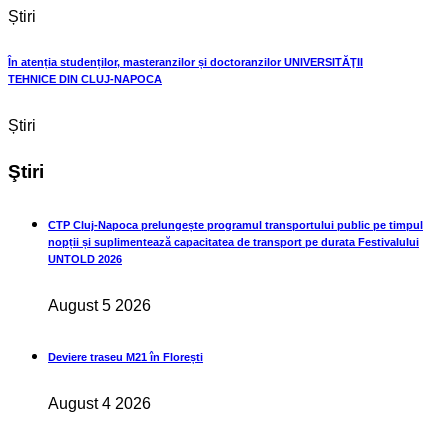
Știri
În atenția studenților, masteranzilor și doctoranzilor UNIVERSITĂŢII
TEHNICE DIN CLUJ-NAPOCA
Știri
Ştiri
CTP Cluj-Napoca prelungește programul transportului public pe timpul
nopții și suplimentează capacitatea de transport pe durata Festivalului
UNTOLD 2026
August 5 2026
Deviere traseu M21 în Florești
August 4 2026