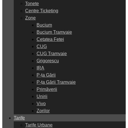
Tonete
Centre Ticketing
Zone
Bucium
Bucium Tramvaie
Cetatea Fetei
CUG
CUG Tramvaie
Grigorescu
IRA
P-ța Gării
P-ța Gării Tramvaie
Primăverii
Unirii
Vivo
Zorilor
Tarife
Tarife Urbane