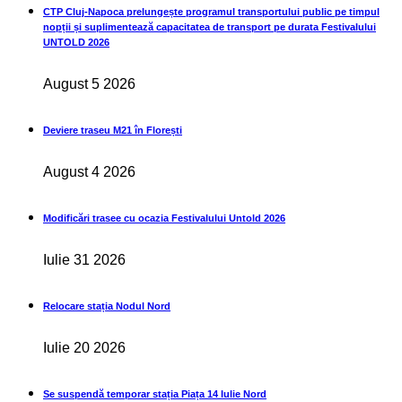
CTP Cluj-Napoca prelungește programul transportului public pe timpul
nopții și suplimentează capacitatea de transport pe durata Festivalului
UNTOLD 2026
August 5 2026
Deviere traseu M21 în Florești
August 4 2026
Modificări trasee cu ocazia Festivalului Untold 2026
Iulie 31 2026
Relocare stația Nodul Nord
Iulie 20 2026
Se suspendă temporar stația Piața 14 Iulie Nord