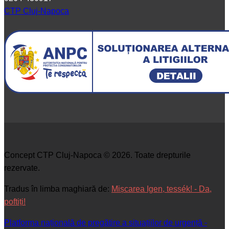
CTP Cluj-Napoca
Concept CTP Cluj-Napoca © 2026. Toate drepturile
rezervate.
Tradus în limba maghiară de:
Mișcarea Igen, tessék! - Da,
poftiți!
Platforma națională de pregătire a situațiilor de urgență -