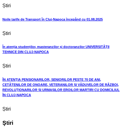
Știri
Noile tarife de Transport în Cluj-Napoca ȋncepând cu 01.08.2025
Știri
În atenția studenților, masteranzilor și doctoranzilor UNIVERSITĂŢII
TEHNICE DIN CLUJ-NAPOCA
Știri
ÎN ATENŢIA PENSIONARILOR, SENIORILOR PESTE 70 DE ANI,
CETĂȚENILOR DE ONOARE, VETERANILOR ȘI VĂDUVELOR DE RĂZBOI,
REVOLUŢIONARILOR ȘI URMAȘILOR EROILOR MARTIRI CU DOMICILIUL
ȊN CLUJ-NAPOCA
Știri
Ştiri