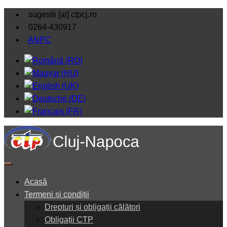
sugestii [at] ctpcj.ro
0264-430917
ANPC
Acasă
Termeni și condiții
Drepturi și obligații călători
Obligații CTP