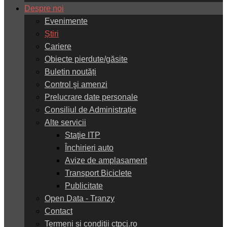
Despre noi
Evenimente
Știri
Cariere
Obiecte pierdute/găsite
Buletin noutăți
Control şi amenzi
Prelucrare date personale
Consiliul de Administrație
Alte servicii
Staţie ITP
Închirieri auto
Avize de amplasament
Transport Biciclete
Publicitate
Open Data - Tranzy
Contact
Termeni și condiții ctpcj.ro