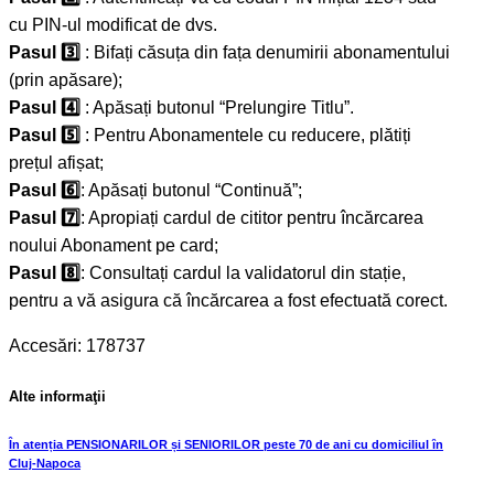
cu PIN-ul modificat de dvs.
Pasul 3️⃣
: Bifați căsuța din fața denumirii abonamentului
(prin apăsare);
Pasul 4️⃣
: Apăsați butonul “Prelungire Titlu”.
Pasul 5️⃣
: Pentru Abonamentele cu reducere, plătiți
prețul afișat;
Pasul 6️⃣
: Apăsați butonul “Continuă”;
Pasul 7️⃣
: Apropiați cardul de cititor pentru încărcarea
noului Abonament pe card;
Pasul 8️⃣
: Consultați cardul la validatorul din stație,
pentru a vă asigura că încărcarea a fost efectuată corect.
Accesări: 178737
Alte informaţii
În atenția PENSIONARILOR și SENIORILOR peste 70 de ani cu domiciliul ȋn
Cluj-Napoca