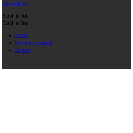
fiipregătit.ro
Scroll to Top
Scroll to Top
Acasă
Termeni şi condiţii
Contact