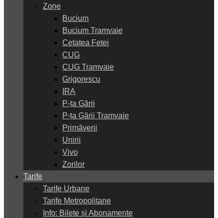
Zone
Bucium
Bucium Tramvaie
Cetatea Fetei
CUG
CUG Tramvaie
Grigorescu
IRA
P-ța Gării
P-ța Gării Tramvaie
Primăverii
Unirii
Vivo
Zorilor
Tarife
Tarife Urbane
Tarife Metropolitane
Info: Bilete și Abonamente