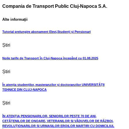
Compania de Transport Public Cluj-Napoca S.A.
Alte informaţii
Tutorial prelungire abonament Elevi,Studenți și Pensionari
Știri
Noile tarife de Transport în Cluj-Napoca ȋncepând cu 01.08.2025
Știri
În atenția studenților, masteranzilor și doctoranzilor UNIVERSITĂŢII
TEHNICE DIN CLUJ-NAPOCA
Știri
ÎN ATENŢIA PENSIONARILOR, SENIORILOR PESTE 70 DE ANI,
CETĂȚENILOR DE ONOARE, VETERANILOR ȘI VĂDUVELOR DE RĂZBOI,
REVOLUŢIONARILOR ȘI URMAȘILOR EROILOR MARTIRI CU DOMICILIUL