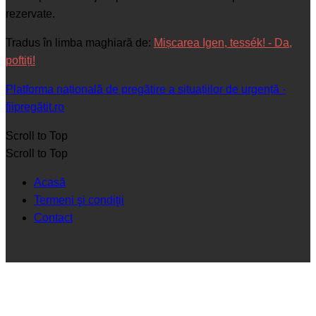
rezervate.
Tradus în limba maghiară de:
Mișcarea Igen, tessék! - Da,
poftiți!
Platforma națională de pregătire a situațiilor de urgență -
fiipregătit.ro
Scroll to Top
Scroll to Top
Acasă
Termeni şi condiţii
Contact