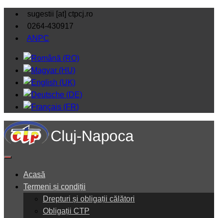
sugestii [at] ctpcj.ro
0264-430917
ANPC
Acasă
Termeni și condiții
Drepturi și obligații călători
Obligații CTP