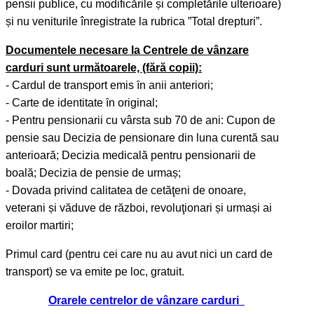
pensii publice, cu modificările și completările ulterioare)
și nu veniturile înregistrate la rubrica ”Total drepturi”.
Documentele necesare la Centrele de vânzare
carduri sunt următoarele, (fără copii):
- Cardul de transport emis ȋn anii anteriori;
- Carte de identitate ȋn original;
- Pentru pensionarii cu vârsta sub 70 de ani: Cupon de
pensie sau Decizia de pensionare din luna curentă sau
anterioară; Decizia medicală pentru pensionarii de
boală; Decizia de pensie de urmaș;
- Dovada privind calitatea de cetăţeni de onoare,
veterani și văduve de război, revoluţionari și urmași ai
eroilor martiri;
Primul card (pentru cei care nu au avut nici un card de
transport) se va emite pe loc, gratuit.
Orarele centrelor de vânzare carduri