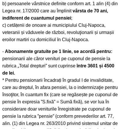
b) persoanele vârstnice definite conform art. 1 alin (4) din
Legea nr. 17/2000 care au împlinit
vârsta de 70 ani,
indiferent de cuantumul pensiei
;
c) cetățenii de onoare ai municipiului Cluj-Napoca,
veteranii și văduvele de război, revoluţionarii și urmașii
eroilor martiri cu domiciliul ȋn Cluj-Napoca.
-
Abonamente gratuite pe 1 linie, se acordă pentru:
pensionarii ale căror venituri pe cuponul de pensie la
rubrica „Total drepturi” sunt cuprinse
ȋntre 3601 și 4500
de lei.
* Pentru pensionarii încadrați în gradul I de invaliditate,
care au dreptul, în afara pensiei, la o indemnizaţie pentru
însoţitor, în cuantum fix (care se regăsește pe cuponul de
pensie în expresia ”S.fixă” = Sumă fixă), se vor lua în
considerare doar veniturile înregistrate pe cuponul de
pensie la rubrica ”pensie” (conform prevederilor art. 77,
alin. (1) din Legea nr. 263/2010 privind sistemul unitar de