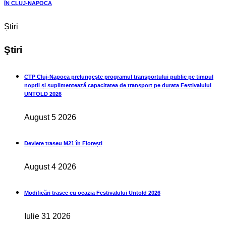
ȊN CLUJ-NAPOCA
Știri
Ştiri
CTP Cluj-Napoca prelungește programul transportului public pe timpul
nopții și suplimentează capacitatea de transport pe durata Festivalului
UNTOLD 2026
August 5 2026
Deviere traseu M21 în Florești
August 4 2026
Modificări trasee cu ocazia Festivalului Untold 2026
Iulie 31 2026