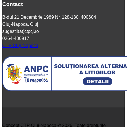
Contact
B-dul 21 Decembrie 1989 Nr. 128-130, 400604
Cluj-Napoca, Cluj
sugestii(at)ctpcj.ro
0264-430917
CTP Cluj-Napoca
Concept CTP Cluj-Napoca © 2026. Toate drepturile