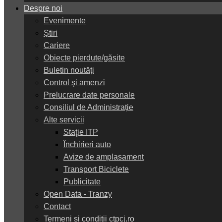
Despre noi
Evenimente
Știri
Cariere
Obiecte pierdute/găsite
Buletin noutăți
Control şi amenzi
Prelucrare date personale
Consiliul de Administrație
Alte servicii
Staţie ITP
Închirieri auto
Avize de amplasament
Transport Biciclete
Publicitate
Open Data - Tranzy
Contact
Termeni și condiții ctpcj.ro