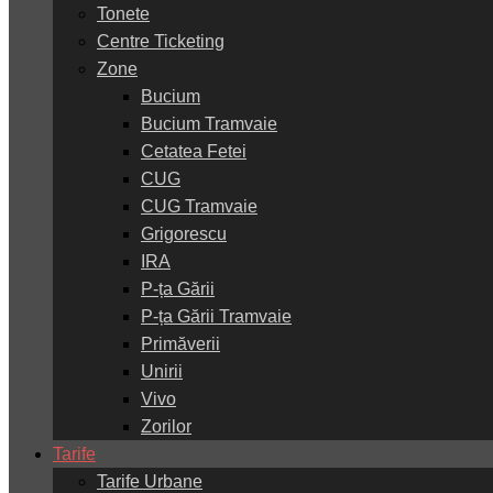
Tonete
Centre Ticketing
Zone
Bucium
Bucium Tramvaie
Cetatea Fetei
CUG
CUG Tramvaie
Grigorescu
IRA
P-ța Gării
P-ța Gării Tramvaie
Primăverii
Unirii
Vivo
Zorilor
Tarife
Tarife Urbane