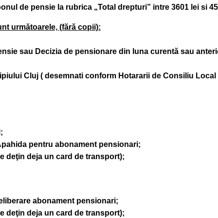
onul de pensie la rubrica „Total drepturi”
intre 3601 lei si 
t următoarele, (fără copii):
ensie sau Decizia de pensionare din luna curentă sau anteri
ipiului Cluj ( desemnati conform Hotararii de Consiliu Local
;
 Apahida pentru abonament pensionari;
re deţin deja un card de transport);
 eliberare abonament pensionari;
re deţin deja un card de transport);