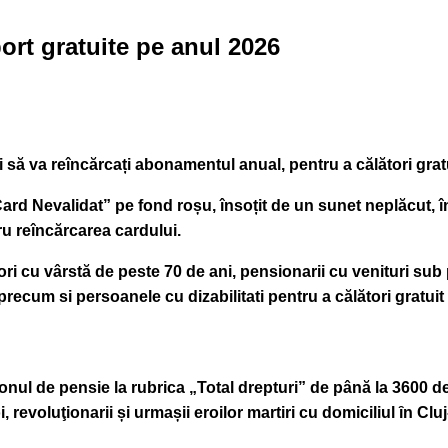
rt gratuite pe anul 2026
ați să va reîncărcați abonamentul anual, pentru a călători grat
 “Card Nevalidat” pe fond roșu, însoțit de un sunet neplăcut
ru reîncărcarea cardului.
i cu vârstă de peste 70 de ani, pensionarii cu venituri sub p
i precum si persoanele cu dizabilitati
pentru a călători gratui
onul de pensie la rubrica
„Total drepturi” de până la 3600 de
, revoluţionarii și urmașii eroilor martiri cu domiciliul ȋn Cl