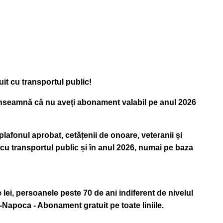
uit cu transportul public!
, înseamnă că nu aveți abonament valabil pe anul 2026
lafonul aprobat, cetățenii de onoare, veteranii și
t cu transportul public și în anul 2026, numai pe baza
 lei, persoanele peste 70 de ani
indiferent de nivelul
uj-Napoca -
Abonament gratuit pe toate liniile.