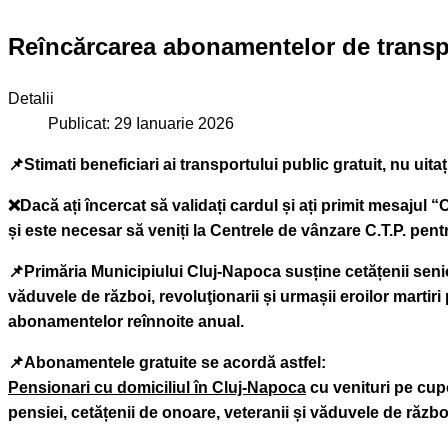
Reîncărcarea abonamentelor de transpo
Detalii
Publicat: 29 Ianuarie 2026
📌Stimati beneficiari ai transportului public gratuit, nu uit
❌Dacă ați încercat să validați cardul și ați primit mesajul
și este necesar să veniți la Centrele de vânzare C.T.P. pent
📌Primăria Municipiului Cluj-Napoca susține cetățenii senior
văduvele de război, revoluţionarii și urmașii eroilor martir
abonamentelor reînnoite anual.
📌Abonamentele gratuite se acordă astfel:
Pensionari cu domiciliul în Cluj-Napoca
cu venituri pe cup
pensiei, cetățenii de onoare, veteranii și văduvele de război