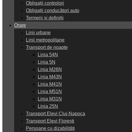
Obligații controlori
Obligații conducători auto
Termeni și definiții
Orare
Linii urbane
Linii metropolitane
Transport de noapte
Linia 54N
Linia 5N
Linia M26N
Linia M43N
Linia M41N
Linia M51N
Linia M31N
Linia 25N
Transport Elevi Cluj-Napoca
Transport Elevi Florești
Persoane cu dizabilităţi