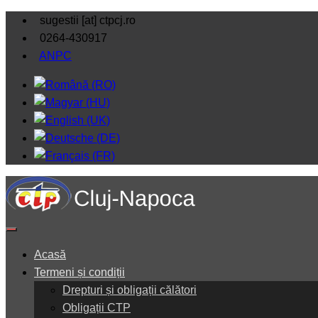
sugestii [at] ctpcj.ro
0264-430917
ANPC
Acasă
Termeni și condiții
Drepturi și obligații călători
Obligații CTP