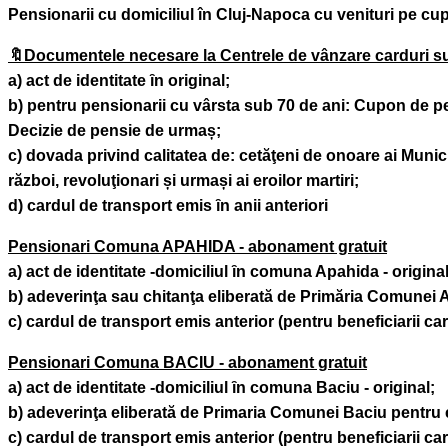
Pensionarii cu domiciliul în Cluj-Napoca
cu venituri pe cup
🔖Documentele necesare la Centrele de vânzare carduri sun
a) act de identitate ȋn original;
b) pentru pensionarii cu vârsta sub 70 de ani: Cupon de p
Decizie de pensie de urmaș;
c) dovada privind calitatea de: cetăţeni de onoare ai Munic
război, revoluţionari și urmași ai eroilor martiri;
d) cardul de transport emis ȋn anii anteriori
Pensionari Comuna APAHIDA - abonament gratuit
a) act de identitate -domiciliul ȋn comuna Apahida - original
b) adeverinţa sau chitanţa eliberată de Primăria Comunei
c) cardul de transport emis anterior (pentru beneficiarii ca
Pensionari Comuna BACIU - abonament gratuit
a) act de identitate -domiciliul ȋn comuna Baciu - original;
b) adeverinţa eliberată de Primaria Comunei Baciu pentru
c) cardul de transport emis anterior (pentru beneficiarii ca