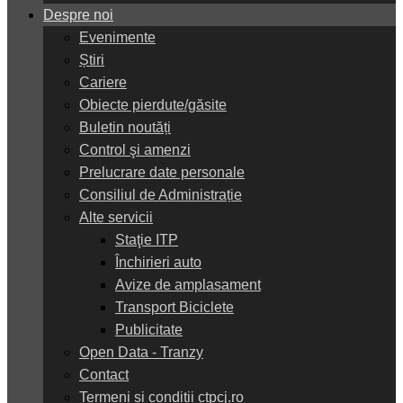
Despre noi
Evenimente
Știri
Cariere
Obiecte pierdute/găsite
Buletin noutăți
Control şi amenzi
Prelucrare date personale
Consiliul de Administrație
Alte servicii
Staţie ITP
Închirieri auto
Avize de amplasament
Transport Biciclete
Publicitate
Open Data - Tranzy
Contact
Termeni și condiții ctpcj.ro