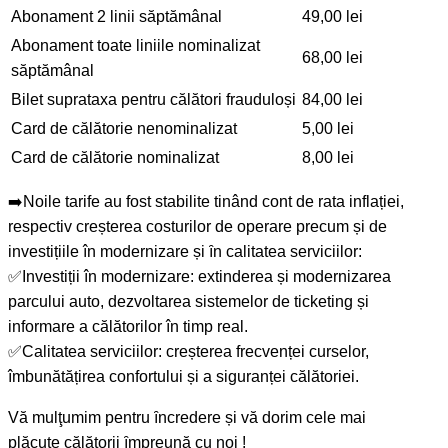
Abonament 2 linii săptămânal
49,00 lei
Abonament toate liniile nominalizat
68,00 lei
săptămânal
Bilet suprataxa pentru călători frauduloși
84,00 lei
Card de călătorie nenominalizat
5,00 lei
Card de călătorie nominalizat
8,00 lei
➡️Noile tarife au fost stabilite tinând cont de rata inflației,
respectiv creșterea costurilor de operare precum și de
investițiile în modernizare și ȋn calitatea serviciilor:
✅Investiții în modernizare: extinderea și modernizarea
parcului auto, dezvoltarea sistemelor de ticketing și
informare a călătorilor în timp real.
✅Calitatea serviciilor: creșterea frecvenței curselor,
îmbunătățirea confortului și a siguranței călătoriei.
Vă mulţumim pentru ȋncredere și vă dorim cele mai
plăcute călătorii ȋmpreună cu noi !