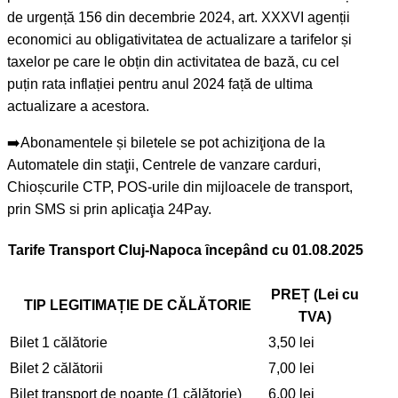
de urgență 156 din decembrie 2024, art. XXXVI agenții
economici au obligativitatea de actualizare a tarifelor și
taxelor pe care le obțin din activitatea de bază, cu cel
puțin rata inflației pentru anul 2024 față de ultima
actualizare a acestora.
➡️Abonamentele și biletele se pot achiziţiona de la
Automatele din staţii, Centrele de vanzare carduri,
Chioșcurile CTP, POS-urile din mijloacele de transport,
prin SMS si prin aplicaţia 24Pay.
Tarife Transport Cluj-Napoca ȋncepând cu 01.08.2025
PREȚ (Lei cu
TIP LEGITIMAȚIE DE CĂLĂTORIE
TVA)
Bilet 1 călătorie
3,50 lei
Bilet 2 călătorii
7,00 lei
Bilet transport de noapte (1 călătorie)
6,00 lei