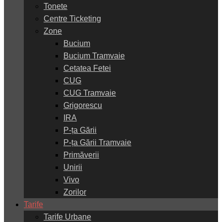
Tonete
Centre Ticketing
Zone
Bucium
Bucium Tramvaie
Cetatea Fetei
CUG
CUG Tramvaie
Grigorescu
IRA
P-ța Gării
P-ța Gării Tramvaie
Primăverii
Unirii
Vivo
Zorilor
Tarife
Tarife Urbane