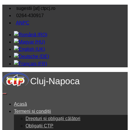
sugestii [at] ctpcj.ro
0264-430917
ANPC
Acasă
Termeni și condiții
Drepturi și obligații călători
Obligații CTP