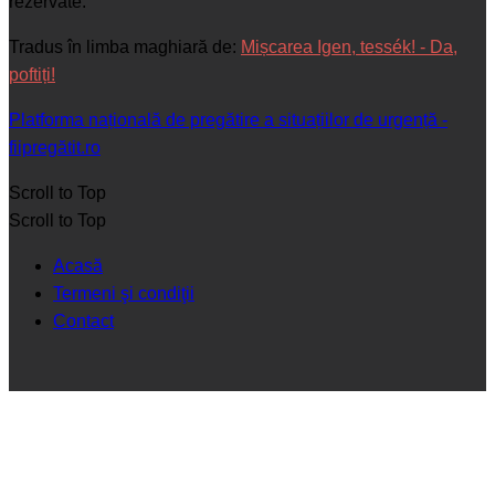
rezervate.
Tradus în limba maghiară de:
Mișcarea Igen, tessék! - Da,
poftiți!
Platforma națională de pregătire a situațiilor de urgență -
fiipregătit.ro
Scroll to Top
Scroll to Top
Acasă
Termeni şi condiţii
Contact