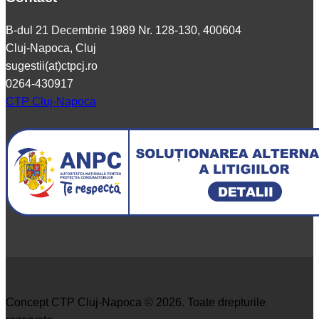
B-dul 21 Decembrie 1989 Nr. 128-130, 400604
Cluj-Napoca, Cluj
sugestii(at)ctpcj.ro
0264-430917
CTP Cluj-Napoca
Concept CTP Cluj-Napoca © 2026. Toate drepturile