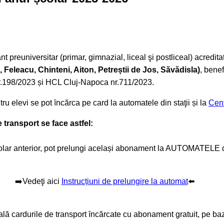
t preuniversitar (primar, gimnazial, liceal şi postliceal) acredita
, Feleacu, Chinteni, Aiton, Petreștii de Jos, Săvădisla)
, benef
i nr.198/2023 și HCL Cluj-Napoca nr.711/2023.
ru elevi se pot ȋncărca pe card la automatele din staţii și la
Cent
transport se face astfel:
lar anterior, pot prelungi același abonament la AUTOMATELE din
➡️Vedeţi aici
Instrucțiuni de prelungire la automat
⬅️
școală cardurile de transport ȋncărcate cu abonament gratuit, pe b