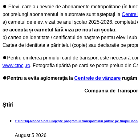
⏺️ Elevii care au nevoie de abonamente metropolitane (în funcț
pot prelungi abonamentul la automate sunt așteptați la
Centre
a) carnetul de elev, vizat pe anul școlar 2025-2026, completat
se accepta și carnetul fără viza pe noul an școlar.
b) cartea de identitate / certificatul de naştere pentru elevii s
Cartea de identitate a părintelui (copie) sau declaratie pe prop
⏺️Pentru emiterea primului card de transport este necesară co
www.ctpcj.ro
. Fotografia tipărită pe card se poate prelua din Ca
⏺️Pentru a evita aglomeraţia la
Centrele de vânzare
rugăm e
Compania de Transport 
Ştiri
CTP Cluj-Napoca prelungește programul transportului public pe timpul nopț
August 5 2026