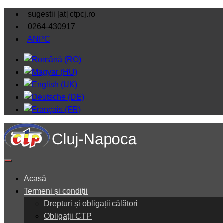
sugestii [at] ctpcj.ro
0264-430917
ANPC
Acasă
Termeni și condiții
Drepturi și obligații călători
Obligații CTP