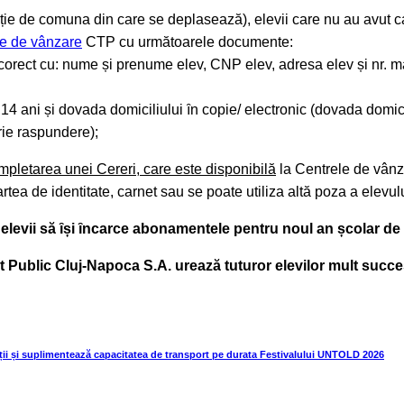
ie de comuna din care se deplasează), elevii care nu au avut car
le de vânzare
CTP cu următoarele documente:
 corect cu: nume și prenume elev, CNP elev, adresa elev și nr. m
ub 14 ani și dovada domiciliului ȋn copie/ electronic (dovada domi
rie raspundere);
mpletarea unei Cereri, care este disponibilă
la Centrele de vânz
rtea de identitate, carnet sau se poate utiliza altă poza a elevulu
levii să ȋși ȋncarce abonamentele pentru noul an școlar de l
Public Cluj-Napoca S.A. urează tuturor elevilor mult succes
ii și suplimentează capacitatea de transport pe durata Festivalului UNTOLD 2026