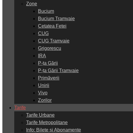
Zone
Bucium
Bucium Tramvaie
Cetatea Fetei
CUG
CUG Tramvaie
Grigorescu
IRA
P-ța Gării
P-ța Gării Tramvaie
Primăverii
Unirii
Vivo
Zorilor
Tarife
Tarife Urbane
Tarife Metropolitane
Info: Bilete și Abonamente