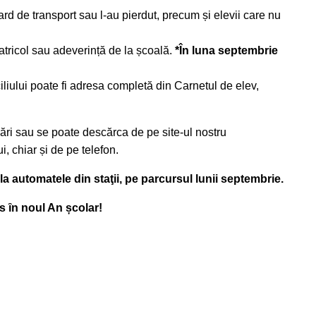
d de transport sau l-au pierdut, precum și elevii care nu
atricol sau adeverință de la școală.
*În luna septembrie
ciliului poate fi adresa completă din Carnetul de elev,
ări sau se poate descărca de pe site-ul nostru
i, chiar și de pe telefon.
a automatele din staţii, pe parcursul lunii septembrie.
 ȋn noul An școlar!