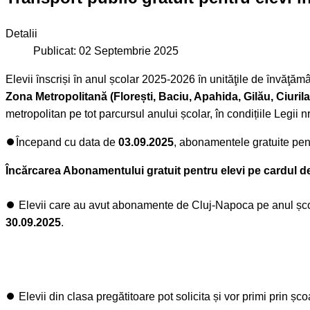
Detalii
Publicat: 02 Septembrie 2025
Elevii ȋnscriși ȋn anul școlar 2025-2026 ȋn unităţile de ȋnvăţămân
Zona Metropolitană (Florești, Baciu, Apahida, Gilău, Ciurila
metropolitan pe tot parcursul anului școlar, în condițiile Legi
⏺️Începand cu data de
03.09.2025
, abonamentele gratuite pent
Încărcarea Abonamentului gratuit pentru elevi pe cardul de 
⏺️ Elevii care au avut abonamente de Cluj-Napoca pe anul șco
30.09.2025
.
⏺️ Elevii din clasa pregătitoare pot solicita și vor primi prin 