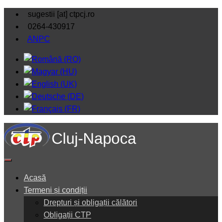
sugestii [at] ctpcj.ro
0264-430917
ANPC
Acasă
Termeni și condiții
Drepturi și obligații călători
Obligații CTP