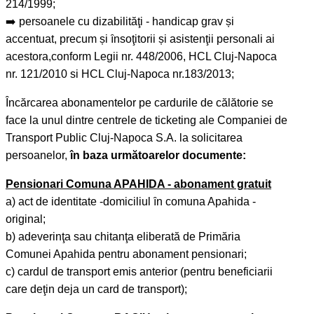
214/1999;
➡️ persoanele cu dizabilităţi - handicap grav și
accentuat, precum și ȋnsoţitorii și asistenţii personali ai
acestora,conform Legii nr. 448/2006, HCL Cluj-Napoca
nr. 121/2010 si HCL Cluj-Napoca nr.183/2013;
Încărcarea abonamentelor pe cardurile de călătorie se
face la unul dintre centrele de ticketing ale Companiei de
Transport Public Cluj-Napoca S.A. la solicitarea
persoanelor,
în baza următoarelor documente:
Pensionari Comuna APAHIDA - abonament gratuit
a) act de identitate -domiciliul ȋn comuna Apahida -
original;
b) adeverinţa sau chitanţa eliberată de Primăria
Comunei Apahida pentru abonament pensionari;
c) cardul de transport emis anterior (pentru beneficiarii
care deţin deja un card de transport);