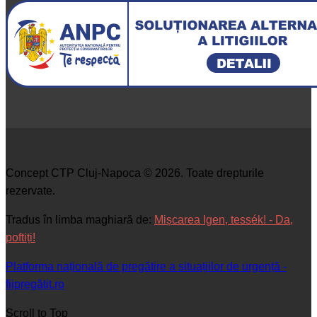
Concept CTP Cluj-Napoca © 2026. Toate drepturile
rezervate.
Tradus în limba maghiară de:
Mișcarea Igen, tessék! - Da,
poftiți!
Platforma națională de pregătire a situațiilor de urgență -
fiipregătit.ro
Scroll to Top