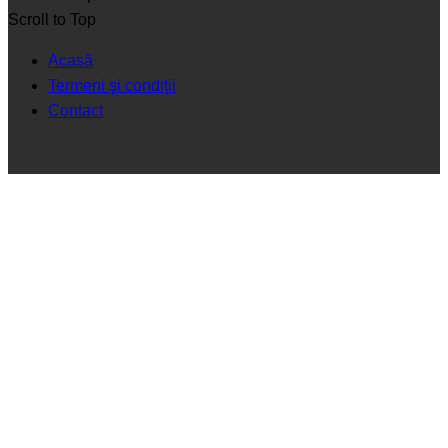
Scroll to Top
Acasă
Termeni şi condiţii
Contact