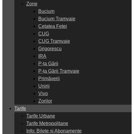
Zone
Bucium
Bucium Tramvaie
Cetatea Fetei
CUG
CUG Tramvaie
Grigorescu
IRA
P-ța Gării
P-ța Gării Tramvaie
Primăverii
Unirii
Vivo
Zorilor
Tarife
Tarife Urbane
Tarife Metropolitane
Info: Bilete și Abonamente