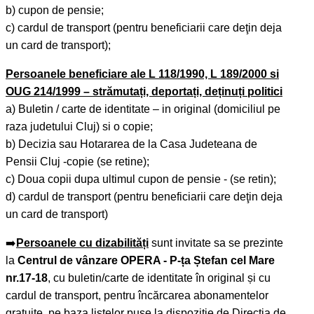
b) cupon de pensie;
c) cardul de transport (pentru beneficiarii care deţin deja
un card de transport);
Persoanele beneficiare ale L 118/1990, L 189/2000 si
OUG 214/1999 – strămutați, deportați, deținuți politici
a) Buletin / carte de identitate – in original (domiciliul pe
raza judetului Cluj) si o copie;
b) Decizia sau Hotararea de la Casa Judeteana de
Pensii Cluj -copie (se retine);
c) Doua copii dupa ultimul cupon de pensie - (se retin);
d) cardul de transport (pentru beneficiarii care deţin deja
un card de transport)
➡️
Persoanele cu dizabilități
sunt invitate sa se prezinte
la
Centrul de vânzare OPERA - P-ța Ștefan cel Mare
nr.17-18
, cu buletin/carte de identitate în original și cu
cardul de transport, pentru încărcarea abonamentelor
gratuite, pe baza listelor puse la dispoziție de Direcţia de