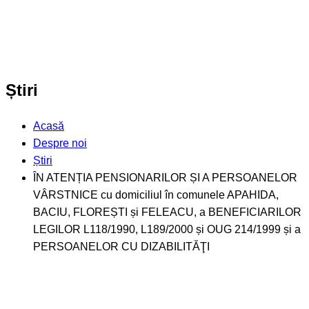
Știri
Acasă
Despre noi
Știri
ÎN ATENȚIA PENSIONARILOR ȘI A PERSOANELOR
VÂRSTNICE cu domiciliul în comunele APAHIDA,
BACIU, FLOREȘTI și FELEACU, a BENEFICIARILOR
LEGILOR L118/1990, L189/2000 și OUG 214/1999 și a
PERSOANELOR CU DIZABILITĂŢI