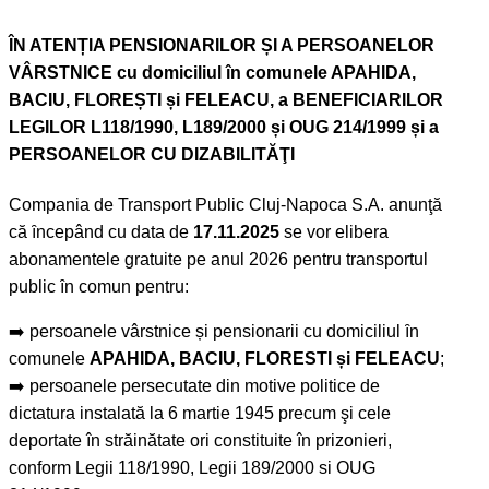
ÎN ATENȚIA PENSIONARILOR ȘI A PERSOANELOR
VÂRSTNICE cu domiciliul în comunele APAHIDA,
BACIU, FLOREȘTI și FELEACU, a BENEFICIARILOR
LEGILOR L118/1990, L189/2000 și OUG 214/1999 și a
PERSOANELOR CU DIZABILITĂŢI
Compania de Transport Public Cluj-Napoca S.A. anunţă
că ȋncepând cu data de
17.11.2025
se vor elibera
abonamentele gratuite pe anul 2026 pentru transportul
public ȋn comun pentru:
➡️ persoanele vârstnice și pensionarii cu domiciliul ȋn
comunele
APAHIDA, BACIU, FLORESTI și FELEACU
;
➡️ persoanele persecutate din motive politice de
dictatura instalată la 6 martie 1945 precum şi cele
deportate în străinătate ori constituite în prizonieri,
conform Legii 118/1990, Legii 189/2000 si OUG