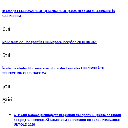
În atenția PENSIONARILOR și SENIORILOR peste 70 de ani cu domiciliul ȋn
Cluj-Napoca
Știri
Noile tarife de Transport în Cluj-Napoca ȋncepând cu 01.08.2025
Știri
În atenția studenților, masteranzilor și doctoranzilor UNIVERSITĂŢII
TEHNICE DIN CLUJ-NAPOCA
Știri
Ştiri
CTP Cluj-Napoca prelungește programul transportului public pe timpul
nopții și suplimentează capacitatea de transport pe durata Festivalului
UNTOLD 2026