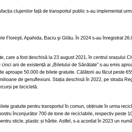
tisfacția clujenilor față de transportul public s-au implementat 
e Floreşti, Apahida, Baciu şi Gilău. În 2024 s-au înregistrat 26.
ate, care a fost deschisă la 23 august 2021, în centrul orașului C
cinci ani de existență ai „Biletului de Sănătate” s-au emis aproa
 de aproape 50.000 de bilete gratuite. Călătorii au făcut peste 
 4,1 milioane de genuflexiuni. Stația deschisă în 2022, pe strada 
curși pe bicicletă.
lete gratuite pentru transportul în comun, obținute în urma recic
 nostru înconjurător 700 de tone de reciclabile, respectiv peste
tru sticle, plastic și hârtie. Astfel, s-a acordat în 2023 un num