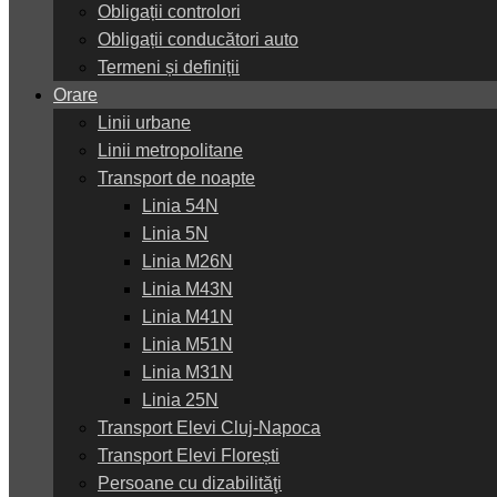
Obligații controlori
Obligații conducători auto
Termeni și definiții
Orare
Linii urbane
Linii metropolitane
Transport de noapte
Linia 54N
Linia 5N
Linia M26N
Linia M43N
Linia M41N
Linia M51N
Linia M31N
Linia 25N
Transport Elevi Cluj-Napoca
Transport Elevi Florești
Persoane cu dizabilităţi