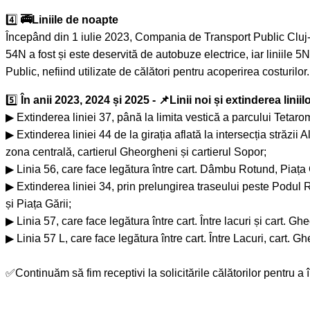
4️⃣
🚎Liniile de noapte
Începând din 1 iulie 2023, Compania de Transport Public Cluj-Na
54N a fost și este deservită de autobuze electrice, iar liniile
Public, nefiind utilizate de călători pentru acoperirea costurilor.
5️⃣
În anii 2023, 2024 și 2025 - 📌Linii noi și extinderea liniil
▶ Extinderea liniei 37, până la limita vestică a parcului Tetaro
▶ Extinderea liniei 44 de la girația aflată la intersecția străzi
zona centrală, cartierul Gheorgheni și cartierul Sopor;
▶ Linia 56, care face legătura între cart. Dâmbu Rotund, Piața G
▶ Extinderea liniei 34, prin prelungirea traseului peste Podul R
și Piața Gării;
▶ Linia 57, care face legătura între cart. Între lacuri și cart. Gh
▶ Linia 57 L, care face legătura între cart. Între Lacuri, cart.
✅Continuăm să fim receptivi la solicitările călătorilor pentru a