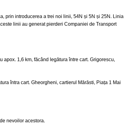
rin introducerea a trei noi linii, 54N și 5N și 25N. Linia
 aceste linii au generat pierderi Companiei de Transport
cu apox. 1,6 km, făcând legătura între cart. Grigorescu,
tura întra cart. Gheorgheni, cartierul Mărăsti, Piața 1 Mai
nde nevoilor acestora.