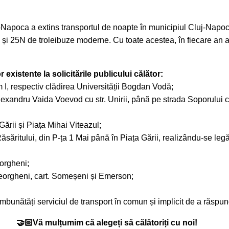
poca a extins transportul de noapte în municipiul Cluj-Napoca, p
 5N și 25N de troleibuze moderne. Cu toate acestea, în fiecare an
or existente la solicitările publicului călător:
m I, respectiv clădirea Universității Bogdan Vodă;
i Alexandru Vaida Voevod cu str. Unirii, până pe strada Soporului 
ării și Piața Mihai Viteazul;
ăsăritului, din P-ța 1 Mai până în Piața Gării, realizându-se legă
eorgheni;
 Gheorgheni, cart. Someșeni și Emerson;
 îmbunătăți serviciul de transport în comun și implicit de a răspu
🤝🏻Vă mulțumim că alegeți să călătoriți cu noi!