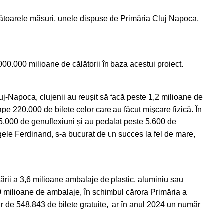
următoarele măsuri, unele dispuse de Primăria Cluj Napoca,
000.000 milioane de călătorii în baza acestui proiect.
luj-Napoca, clujenii au reușit să facă peste 1,2 milioane de
pe 220.000 de bilete celor care au făcut mișcare fizică. În
655.000 de genuflexiuni și au pedalat peste 5.600 de
Regele Ferdinand, s-a bucurat de un succes la fel de mare,
lării a 3,6 milioane ambalaje de plastic, aluminiu sau
 10 milioane de ambalaje, în schimbul cărora Primăria a
ăr de 548.843 de bilete gratuite, iar în anul 2024 un număr