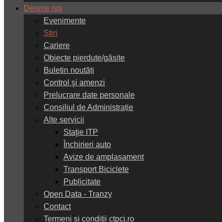
Despre noi
Evenimente
Știri
Cariere
Obiecte pierdute/găsite
Buletin noutăți
Control şi amenzi
Prelucrare date personale
Consiliul de Administrație
Alte servicii
Staţie ITP
Închirieri auto
Avize de amplasament
Transport Biciclete
Publicitate
Open Data - Tranzy
Contact
Termeni și condiții ctpcj.ro