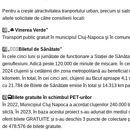
Pentru a crește atractivitatea tranportului urban, precum și sa
altele solicitate de către consilierii locali:
1️⃣
„☘ Vinerea Verde”
Transport public gratuit în municipiul Cluj-Napoca şi în comunel
2️⃣
„🚴🏻‍♀Biletul de Sănătate”
În cele cinci luni și jumătate de funcționare a Stației de Sănăt
genuflexiuni. Adică peste 120.000 de minute de mișcare. În cei 
2024 clujenii și cetățenii din zona metropolitană au beneficiat
kilometri. În total, în cei cinci ani, clujenii au făcut aproape
cu 21.784 de Bilete de Sănătate emise în total și 14.313 km par
3️⃣
🚍Bilete gratuite în schimbul PET-urilor
În 2022, Municipiul Cluj Napoca a acordat clujenilor 240.000 bi
sticlă. În 2023, în baza acestui proiect s-au adunat din mediul
oferit bilete GRATUITE și s-au deschis 3 puncte de colectare pen
de 478.576 de bilete gratuite.