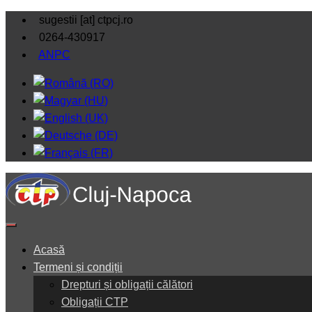
sugestii [at] ctpcj.ro
0264-430917
ANPC
Acasă
Termeni și condiții
Drepturi și obligații călători
Obligații CTP