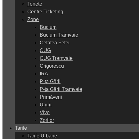
Tonete
Centre Ticketing
Zone
Bucium
Bucium Tramvaie
Cetatea Fetei
CUG
CUG Tramvaie
Grigorescu
IRA
P-ța Gării
P-ța Gării Tramvaie
Primăverii
Unirii
Vivo
Zorilor
Tarife
Tarife Urbane