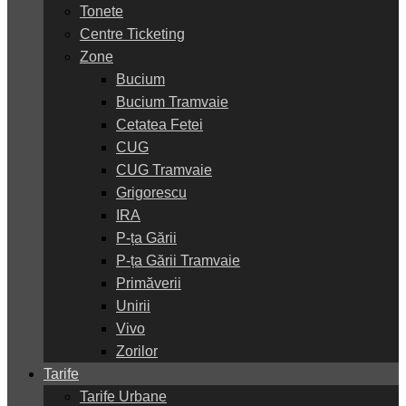
Tonete
Centre Ticketing
Zone
Bucium
Bucium Tramvaie
Cetatea Fetei
CUG
CUG Tramvaie
Grigorescu
IRA
P-ța Gării
P-ța Gării Tramvaie
Primăverii
Unirii
Vivo
Zorilor
Tarife
Tarife Urbane