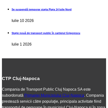
Se suspendă temporar stația Piața 14 Iulie Nord
Iulie 10 2026
Stație nouă de transport public în cartierul Grigorescu
Iulie 1 2026
CTP Cluj-Napoca
Compania de Transport Public Cluj Napoca SA este
subordonată
Primariei Municipiului Cluj-Napoca
. Compania
prestează servicii către populaţie, principala activitate fiind
transportul de persoane în municipiul Cluj-Napoca şi în zona