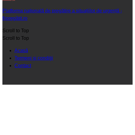
Platforma națională de pregătire a situațiilor de urgență -
fiipregătit.ro
Scroll to Top
Scroll to Top
Acasă
Termeni şi condiţii
Contact