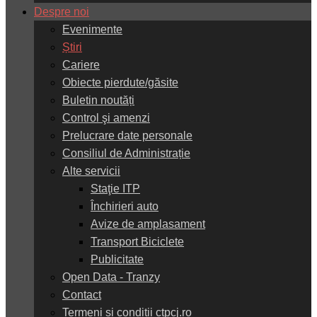
Despre noi
Evenimente
Știri
Cariere
Obiecte pierdute/găsite
Buletin noutăți
Control şi amenzi
Prelucrare date personale
Consiliul de Administrație
Alte servicii
Staţie ITP
Închirieri auto
Avize de amplasament
Transport Biciclete
Publicitate
Open Data - Tranzy
Contact
Termeni și condiții ctpcj.ro