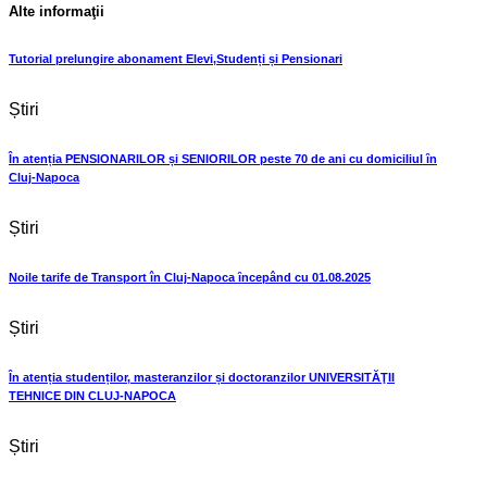
Alte informaţii
Tutorial prelungire abonament Elevi,Studenți și Pensionari
Știri
În atenția PENSIONARILOR și SENIORILOR peste 70 de ani cu domiciliul ȋn
Cluj-Napoca
Știri
Noile tarife de Transport în Cluj-Napoca ȋncepând cu 01.08.2025
Știri
În atenția studenților, masteranzilor și doctoranzilor UNIVERSITĂŢII
TEHNICE DIN CLUJ-NAPOCA
Știri