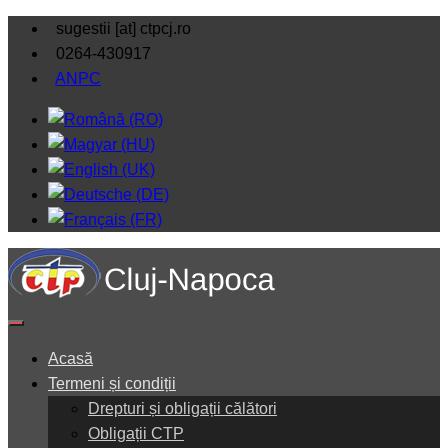
sugestii [at] ctpcj.ro
0264-430917
ANPC
Acasă
Termeni și condiții
Drepturi și obligații călători
Obligații CTP