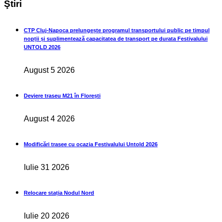
Ştiri
CTP Cluj-Napoca prelungește programul transportului public pe timpul
nopții și suplimentează capacitatea de transport pe durata Festivalului
UNTOLD 2026
August 5 2026
Deviere traseu M21 în Florești
August 4 2026
Modificări trasee cu ocazia Festivalului Untold 2026
Iulie 31 2026
Relocare stația Nodul Nord
Iulie 20 2026