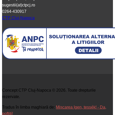
sugestii(at)ctpcj.ro
0264-430917
CTP Cluj-Napoca
Concept CTP Cluj-Napoca © 2026. Toate drepturile
rezervate.
Tradus în limba maghiară de:
Mișcarea Igen, tessék! - Da,
poftiți!